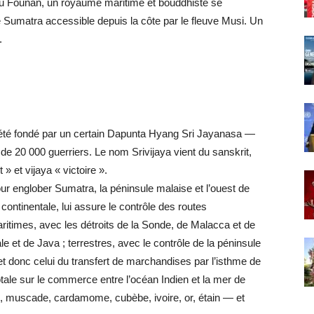
in du Founan, un royaume maritime et bouddhiste se
 Sumatra accessible depuis la côte par le fleuve Musi. Un
.
it été fondé par un certain Dapunta Hyang Sri Jayanasa —
de 20 000 guerriers. Le nom Srivijaya vient du sanskrit,
t » et vijaya « victoire ».
our englober Sumatra, la péninsule malaise et l’ouest de
t continentale, lui assure le contrôle des routes
ritimes, avec les détroits de la Sonde, de Malacca et de
 et de Java ; terrestres, avec le contrôle de la péninsule
 donc celui du transfert de marchandises par l’isthme de
totale sur le commerce entre l’océan Indien et la mer de
l, muscade, cardamome, cubèbe, ivoire, or, étain — et