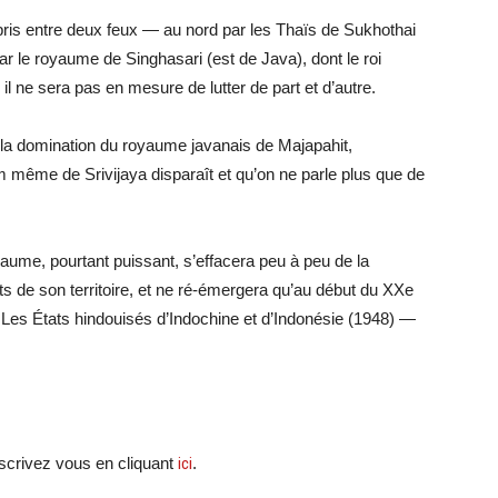
 pris entre deux feux — au nord par les Thaïs de Sukhothai
t par le royaume de Singhasari (est de Java), dont le roi
 il ne sera pas en mesure de lutter de part et d’autre.
s la domination du royaume javanais de Majapahit,
m même de Srivijaya disparaît et qu’on ne parle plus que de
aume, pourtant puissant, s’effacera peu à peu de la
ts de son territoire, et ne ré-émergera qu’au début du XXe
Les États hindouisés d’Indochine et d’Indonésie (1948) —
crivez vous en cliquant
ici
.