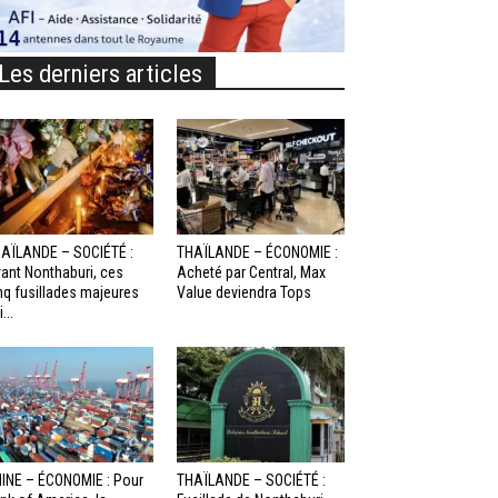
Les derniers articles
AÏLANDE – SOCIÉTÉ :
THAÏLANDE – ÉCONOMIE :
ant Nonthaburi, ces
Acheté par Central, Max
nq fusillades majeures
Value deviendra Tops
...
INE – ÉCONOMIE : Pour
THAÏLANDE – SOCIÉTÉ :