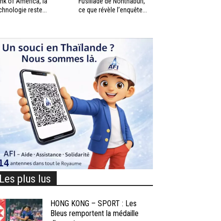
nk of America, la
Fusillade de Nonthaburi,
chnologie reste...
ce que révèle l’enquête...
Les plus lus
HONG KONG – SPORT : Les
Bleus remportent la médaille