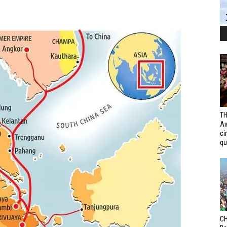
TH
Av
ci
qui
CH