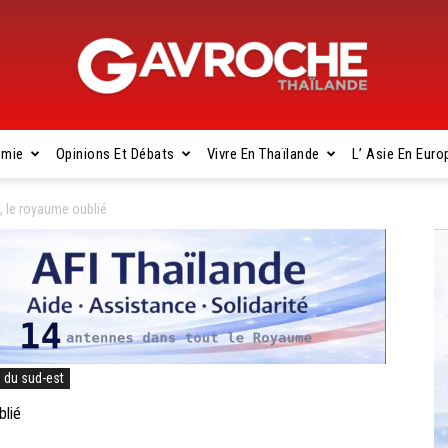
omie
Opinions Et Débats
Vivre En Thaïlande
L’ Asie En Euro
Gavroche
, le royaume oublié
Thaïlande
e du sud-est
blié