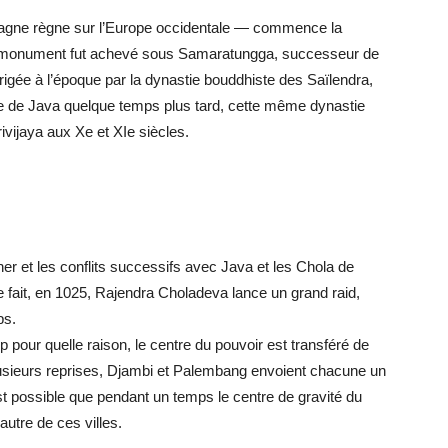
magne règne sur l’Europe occidentale — commence la
 Le monument fut achevé sous Samaratungga, successeur de
irigée à l’époque par la dynastie bouddhiste des Saïlendra,
sée de Java quelque temps plus tard, cette même dynastie
ivijaya aux Xe et XIe siècles.
r et les conflits successifs avec Java et les Chola de
 fait, en 1025, Rajendra Choladeva lance un grand raid,
ps.
op pour quelle raison, le centre du pouvoir est transféré de
ieurs reprises, Djambi et Palembang envoient chacune un
est possible que pendant un temps le centre de gravité du
autre de ces villes.