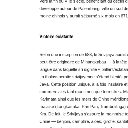
Vers la fin du VIIe siècle, bénéficiant du décl
développe autour de Palembang, ville du sud de
moine chinois y aurait séjourné six mois en 671
Victoire éclatante
Selon une inscription de 683, le Srivijaya aura
peut-être originaire de Minangkabau — à la tête 
langue dans laquelle sri signifie « brillant/éclatan
La thalassocratie srivijayenne s’étend bientôt p
Java. Cette position unique, à la fois insulaire e
commerciales tant maritimes que terrestres. Ma
Karimata ainsi que les mers de Chine méridionale
malaise (Langkasuka, Pan Pan, Trambralinga) et
Kra. De fait, le Srivijaya s’assure la mainmise 
Chine — benjoin, camphre, aloès, girofle, santa