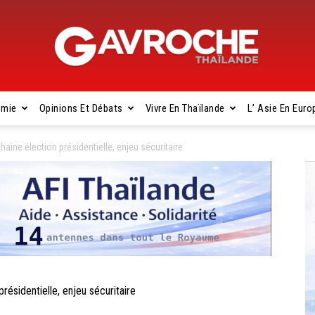
omie
Opinions Et Débats
Vivre En Thaïlande
L’ Asie En Euro
Gavroche
aine élection présidentielle, enjeu sécuritaire
Thaïlande
ésidentielle, enjeu sécuritaire