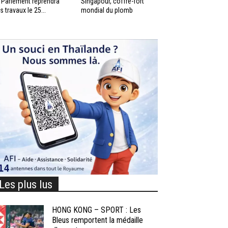
 Parlement reprendra
Singapour, coffre-fort
s travaux le 25...
mondial du plomb
Les plus lus
HONG KONG – SPORT : Les
Bleus remportent la médaille