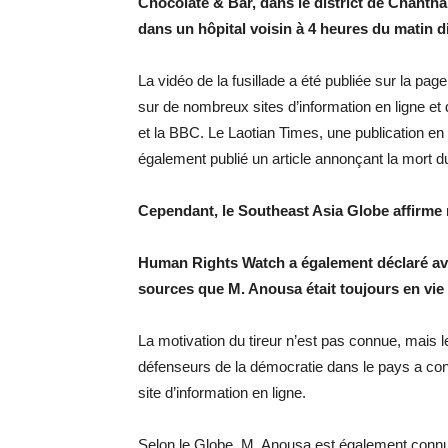
Chocolate & Bar, dans le district de Chantha
dans un hôpital voisin à 4 heures du matin d
La vidéo de la fusillade a été publiée sur la pa
sur de nombreux sites d’information en ligne e
et la BBC. Le Laotian Times, une publication en 
également publié un article annonçant la mort du
Cependant, le Southeast Asia Globe affirme ma
Human Rights Watch a également déclaré avoir
sources que M. Anousa était toujours en vie et
La motivation du tireur n’est pas connue, mais
défenseurs de la démocratie dans le pays a condu
site d’information en ligne.
Selon le Globe, M. Anousa est également connu