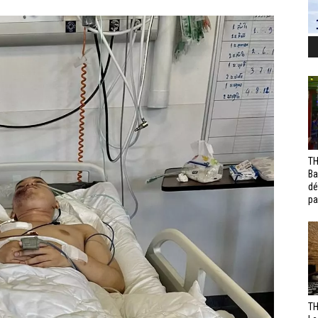
TH
Ba
dé
pa
TH