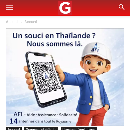
Accueil
Accueil
Accueil
Opinions et débats
Romans-feuilletons