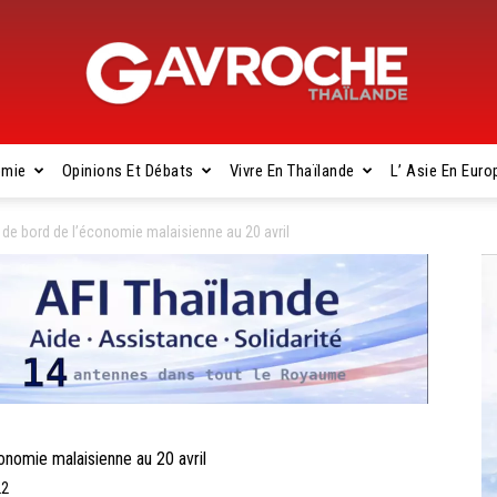
omie
Opinions Et Débats
Vivre En Thaïlande
L’ Asie En Euro
Gavroche
de bord de l’économie malaisienne au 20 avril
Thaïlande
nomie malaisienne au 20 avril
22