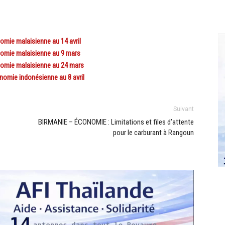
mie malaisienne au 14 avril
nomie malaisienne au 9 mars
nomie malaisienne au 24 mars
omie indonésienne au 8 avril
Suivant
BIRMANIE – ÉCONOMIE : Limitations et files d’attente
pour le carburant à Rangoun