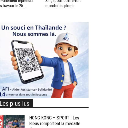
 Parlement reprendra
Singapour, coffre-fort
s travaux le 25...
mondial du plomb
Les plus lus
HONG KONG – SPORT : Les
Bleus remportent la médaille