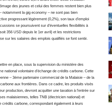
ômage des jeunes et celui des femmes restent bien plus
e – notamment la gig economy – ne sont pas bien
ctive progressant légèrement (0,2%), son taux d’emploi
ussions se poursuivent sur d’éventuelles flexibilités à
t 356 USD depuis le 1er avril) et les restrictions
 sur les salaires des emplois qualifiés se font sentir.
tre en place, sous la supervision du ministère des
e national volontaire d’échange de crédits carbone. Cette
opéenne – 3ème partenaire commercial de la Malaisie – de la
arbone aux frontières. Dans ce cadre, les produits visés
ur production, devront acquitter une taxation à l’entrée sur
s malaisiennes, telles TNB (électricien national) et
 de crédits carbone, correspondant également à leurs