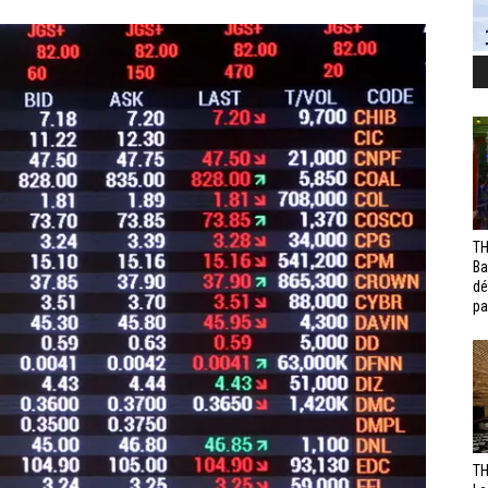
TH
Ba
dé
pa
TH