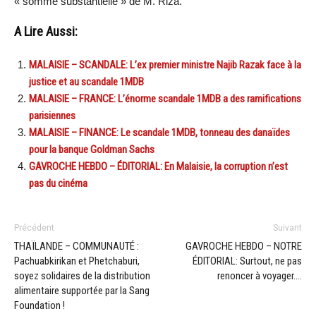
« somme substantielle » de M. Riza.
A Lire Aussi:
MALAISIE – SCANDALE: L’ex premier ministre Najib Razak face à la
justice et au scandale 1MDB
MALAISIE – FRANCE: L’énorme scandale 1MDB a des ramifications
parisiennes
MALAISIE – FINANCE: Le scandale 1MDB, tonneau des danaïdes
pour la banque Goldman Sachs
GAVROCHE HEBDO – ÉDITORIAL: En Malaisie, la corruption n’est
pas du cinéma
Précédent
Suivant
THAÏLANDE – COMMUNAUTÉ :
GAVROCHE HEBDO – NOTRE
Pachuabkirikan et Phetchaburi,
ÉDITORIAL: Surtout, ne pas
soyez solidaires de la distribution
renoncer à voyager….
alimentaire supportée par la Sang
Foundation !