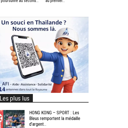
 poursuivre au second...
au premier...
Les plus lus
HONG KONG – SPORT : Les
Bleus remportent la médaille
d’argent...