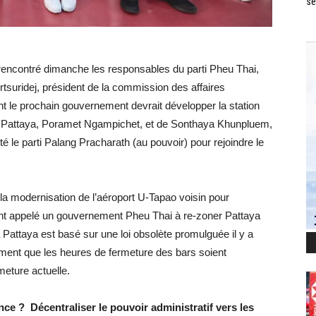
se
rencontré dimanche les responsables du parti Pheu Thai,
tsuridej, président de la commission des affaires
t le prochain gouvernement devrait développer la station
de Pattaya, Poramet Ngampichet, et de Sonthaya Khunpluem,
é le parti Palang Pracharath (au pouvoir) pour rejoindre le
la modernisation de l’aéroport U-Tapao voisin pour
ment appelé un gouvernement Pheu Thai à re-zoner Pattaya
 Pattaya est basé sur une loi obsolète promulguée il y a
lement que les heures de fermeture des bars soient
meture actuelle.
ce ? Décentraliser le pouvoir administratif vers les