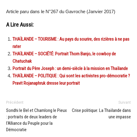
Article paru dans le N°267 du Gavroche (Janvier 2017)
A Lire Aussi:
THAÏLANDE – TOURISME : Au pays du sourire, des rizières à ne pas
rater
THAÏLANDE – SOCIÉTÉ: Portrait Thorn Banjo, le cowboy de
Chatuchak
Portrait du Père Joseph : un demi-siècle à la mission en Thaïlande
THAÏLANDE – POLITIQUE : Qui sont les activistes pro-démocratie ?
Pravit Rojanaphruk dresse leur portrait
Précédent
Suivant
Sondhi le Bel et Chamlong le Pieux
Crise politique: La Thaïlande dans
: portraits de deux leaders de
une impasse
l’Alliance du Peuple pour la
Démocratie