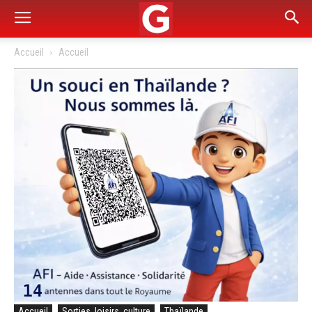
Accueil
Accueil
Accueil
Sorties, loisirs, culture
Thaïlande