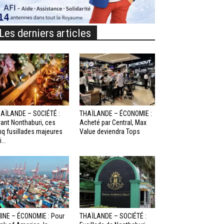
Les derniers articles
AÏLANDE – SOCIÉTÉ :
THAÏLANDE – ÉCONOMIE :
ant Nonthaburi, ces
Acheté par Central, Max
nq fusillades majeures
Value deviendra Tops
...
INE – ÉCONOMIE : Pour
THAÏLANDE – SOCIÉTÉ :