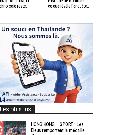
nk of America, la
Fusillade de Nonthaburi,
chnologie reste...
ce que révèle l’enquête...
Les plus lus
HONG KONG – SPORT : Les
Bleus remportent la médaille