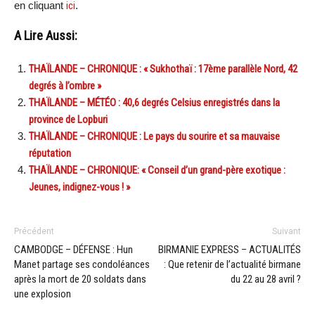
en cliquant
ici
.
A Lire Aussi:
THAÏLANDE – CHRONIQUE : « Sukhothaï : 17ème parallèle Nord, 42
degrés à l’ombre »
THAÏLANDE – MÉTÉO : 40,6 degrés Celsius enregistrés dans la
province de Lopburi
THAÏLANDE – CHRONIQUE : Le pays du sourire et sa mauvaise
réputation
THAÏLANDE – CHRONIQUE: « Conseil d’un grand-père exotique :
Jeunes, indignez-vous ! »
Précédent
Suivant
CAMBODGE – DÉFENSE : Hun
BIRMANIE EXPRESS – ACTUALITÉS
Manet partage ses condoléances
: Que retenir de l’actualité birmane
après la mort de 20 soldats dans
du 22 au 28 avril ?
une explosion