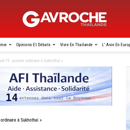
omie
Opinions Et Débats
Vivre En Thaïlande
L’ Asie En Euro
Gavroche
-19 : journée ordinaire à Sukhothaï »
Thaïlande
rdinaire à Sukhothaï »