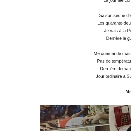
La journée cont
Saison sèche d’ét
Les quarante-deu
Je vais à la P
Derrière le g
Me quémande masqu
Pas de températu
Dernière démarc
Jour ordinaire à 
Mi