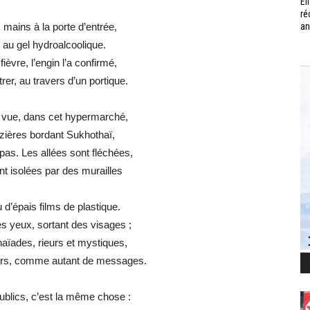
Él
ré
 mains à la porte d’entrée,
an
 au gel hydroalcoolique.
fièvre, l’engin l’a confirmé,
rer, au travers d’un portique.
e vue, dans cet hypermarché,
izières bordant Sukhothaï,
pas. Les allées sont fléchées,
t isolées par des murailles
 d’épais films de plastique.
s yeux, sortant des visages ;
aïades, rieurs et mystiques,
airs, comme autant de messages.
ublics, c’est la même chose :