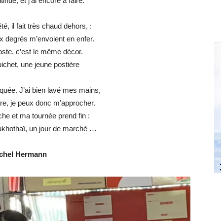
inue, et j’ai encore à faire.
é, il fait très chaud dehors, :
x degrés m’envoient en enfer.
oste, c’est le même décor.
uichet, une jeune postière
ée. J’ai bien lavé mes mains,
re, je peux donc m’approcher.
he et ma tournée prend fin :
Sukhothaï, un jour de marché …
chel Hermann