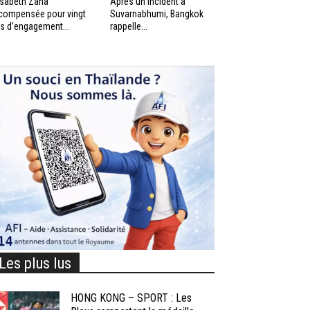
isabeth Zana
Après un incident à
compensée pour vingt
Suvarnabhumi, Bangkok
s d’engagement...
rappelle...
Les plus lus
HONG KONG – SPORT : Les