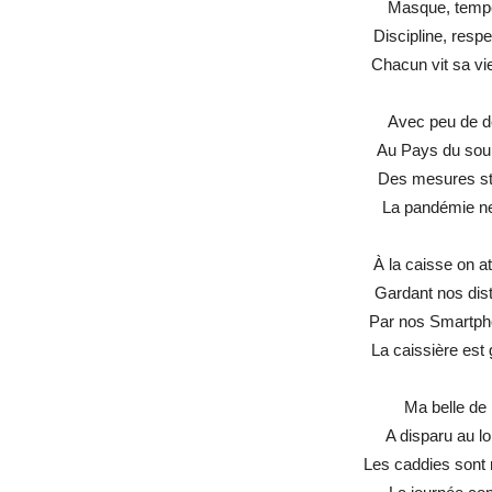
Masque, tempé
Discipline, respe
Chacun vit sa v
Avec peu de d
Au Pays du souri
Des mesures str
La pandémie ne
À la caisse on at
Gardant nos dis
Par nos Smartphon
La caissière est 
Ma belle de l
A disparu au lo
Les caddies sont r