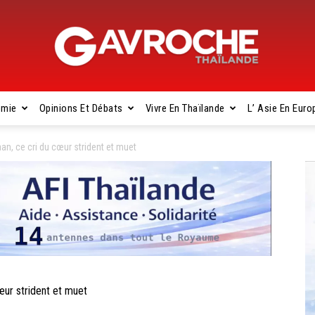
omie
Opinions Et Débats
Vivre En Thaïlande
L’ Asie En Euro
Gavroche
n, ce cri du cœur strident et muet
Thaïlande
ur strident et muet