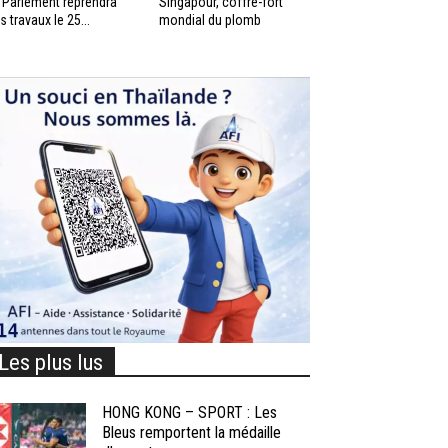
 Parlement reprendra
Singapour, coffre-fort
s travaux le 25...
mondial du plomb
Les plus lus
HONG KONG – SPORT : Les
Bleus remportent la médaille