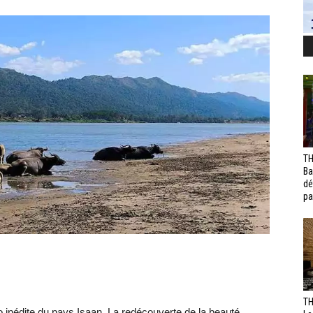
TH
Ba
dé
pa
TH
o inédite du pays Isaan. La redécouverte de la beauté.