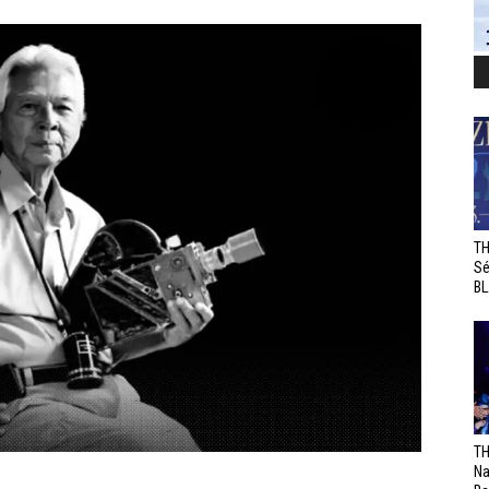
TH
Sé
BL
TH
Na