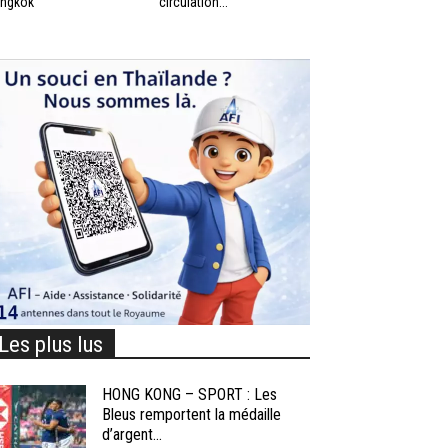
ngkok
circulation...
Les plus lus
HONG KONG – SPORT : Les
Bleus remportent la médaille
d’argent...