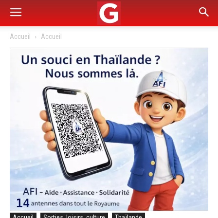
Accueil
Accueil
Accueil
Sorties, loisirs, culture
Thaïlande