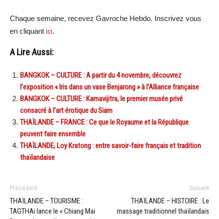
Chaque semaine, recevez Gavroche Hebdo. Inscrivez vous
en cliquant
ici
.
A Lire Aussi:
BANGKOK – CULTURE : A partir du 4 novembre, découvrez
l’exposition « Iris dans un vase Benjarong » à l’Alliance française
BANGKOK – CULTURE : Kamavijitra, le premier musée privé
consacré à l’art érotique du Siam
THAÏLANDE – FRANCE : Ce que le Royaume et la République
peuvent faire ensemble
THAÏLANDE, Loy Kratong : entre savoir-faire français et tradition
thaïlandaise
Précédent
Suivant
THAÏLANDE – TOURISME :
THAÏLANDE – HISTOIRE : Le
TAGTHAi lance le « Chiang Mai
massage traditionnel thaïlandais