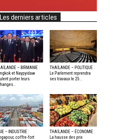
Les derniers articles
AÏLANDE – BIRMANIE :
THAÏLANDE – POLITIQUE :
ngkok et Naypyidaw
Le Parlement reprendra
ulent porter leurs
ses travaux le 25...
hanges...
IE – INDUSTRIE :
THAÏLANDE – ÉCONOMIE :
ngapour, coffre-fort
La hausse des prix