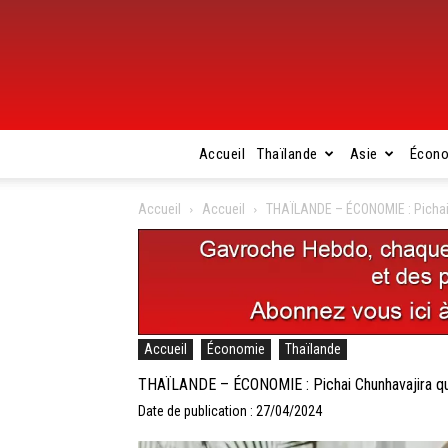
Accueil
Thaïlande
Asie
Écon
Accueil
Accueil
THAÏLANDE – ÉCONOMIE : Pichai C
Accueil
Économie
Thaïlande
THAÏLANDE – ÉCONOMIE : Pichai Chunhavajira qui
Date de publication : 27/04/2024