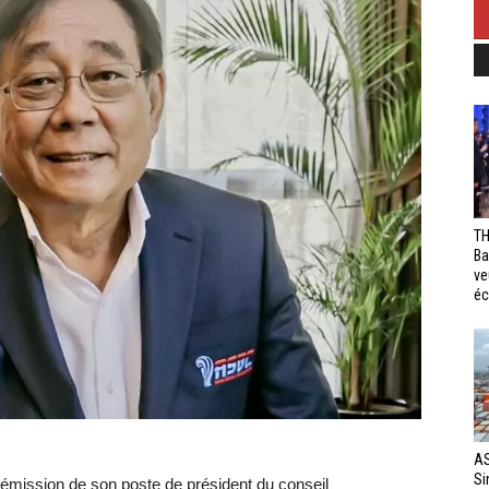
TH
Ba
ve
éc
AS
Si
démission de son poste de président du conseil