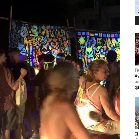
TH
Av
ci
qui
CH