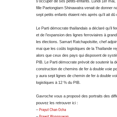
s’occuper de ses petits-enfants. Lundi 1er mai, T
fille Paetongtarn Shinawatra venait de donner na
sept petits enfants étaient nés après qu’il ait dû 
Le Parti démocrate thaïlandais a déclaré qu’il f
et de l’expansion des lignes ferroviaires à grand
les élections. Samart Ratchapolsitte, chef adjoin
mai que les coûts logistiques de la Thaïlande re
alors que ceux des pays qui disposent de syst
PIB. Le Parti démocrate prévoit de soutenir la 
construction de chemins de fer à double voie pou
y aura sept lignes de chemin de fer à double voi
logistiques à 12 % du PIB.
Gavroche vous a proposé des portraits des diffé
pouvez les retrouver ici :
–
Prayut Chan Ocha
–
Prawit Wongsuwan