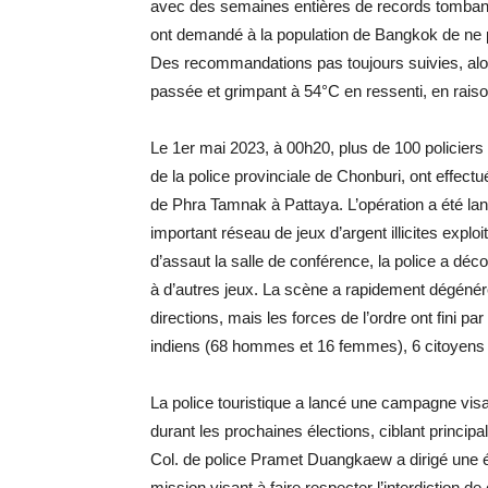
avec des semaines entières de records tombant t
ont demandé à la population de Bangkok de ne pa
Des recommandations pas toujours suivies, alor
passée et grimpant à 54°C en ressenti, en raiso
Le 1er mai 2023, à 00h20, plus de 100 policier
de la police provinciale de Chonburi, ont effectu
de Phra Tamnak à Pattaya. L’opération a été la
important réseau de jeux d’argent illicites explo
d’assaut la salle de conférence, la police a déco
à d’autres jeux. La scène a rapidement dégénéré
directions, mais les forces de l’ordre ont fini par
indiens (68 hommes et 16 femmes), 6 citoyens t
La police touristique a lancé une campagne visan
durant les prochaines élections, ciblant principa
Col. de police Pramet Duangkaew a dirigé une équ
mission visant à faire respecter l’interdiction d