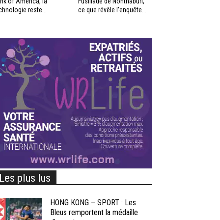
nk of America, la
Fusillade de Nonthaburi,
chnologie reste...
ce que révèle l’enquête...
Les plus lus
HONG KONG – SPORT : Les
Bleus remportent la médaille