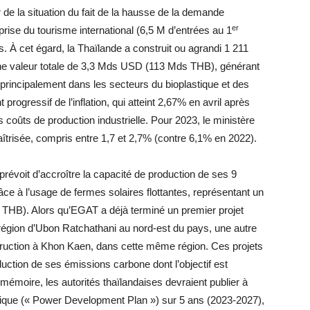
r de la situation du fait de la hausse de la demande
er
rise du tourisme international (6,5 M d’entrées au 1
. À cet égard, la Thaïlande a construit ou agrandi 1 211
ne valeur totale de 3,3 Mds USD (113 Mds THB), générant
principalement dans les secteurs du bioplastique et des
 progressif de l’inflation, qui atteint 2,67% en avril après
 coûts de production industrielle. Pour 2023, le ministère
îtrisée, compris entre 1,7 et 2,7% (contre 6,1% en 2022).
 prévoit d’accroître la capacité de production de ses 9
e à l’usage de fermes solaires flottantes, représentant un
THB). Alors qu’EGAT a déjà terminé un premier projet
région d’Ubon Ratchathani au nord-est du pays, une autre
truction à Khon Kaen, dans cette même région. Ces projets
éduction de ses émissions carbone dont l’objectif est
r mémoire, les autorités thaïlandaises devraient publier à
rique (« Power Development Plan ») sur 5 ans (2023-2027),