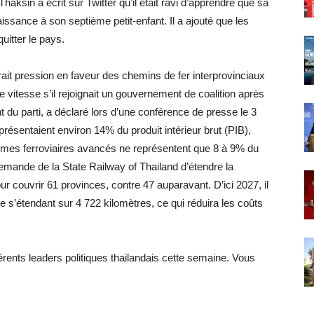
haksin a écrit sur Twitter qu’il était ravi d’apprendre que sa
issance à son septième petit-enfant. Il a ajouté que les
quitter le pays.
erait pression en faveur des chemins de fer interprovinciaux
e vitesse s’il rejoignait un gouvernement de coalition après
t du parti, a déclaré lors d’une conférence de presse le 3
présentaient environ 14% du produit intérieur brut (PIB),
èmes ferroviaires avancés ne représentent que 8 à 9% du
demande de la State Railway of Thailand d’étendre la
r couvrir 61 provinces, contre 47 auparavant. D’ici 2027, il
e s’étendant sur 4 722 kilomètres, ce qui réduira les coûts
rents leaders politiques thailandais cette semaine. Vous