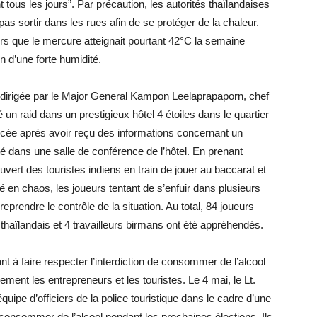
ous les jours”. Par précaution, les autorités thaïlandaises
s sortir dans les rues afin de se protéger de la chaleur.
s que le mercure atteignait pourtant 42°C la semaine
n d’une forte humidité.
s dirigée par le Major General Kampon Leelaprapaporn, chef
é un raid dans un prestigieux hôtel 4 étoiles dans le quartier
ncée après avoir reçu des informations concernant un
ité dans une salle de conférence de l’hôtel. En prenant
uvert des touristes indiens en train de jouer au baccarat et
 en chaos, les joueurs tentant de s’enfuir dans plusieurs
 reprendre le contrôle de la situation. Au total, 84 joueurs
haïlandais et 4 travailleurs birmans ont été appréhendés.
t à faire respecter l’interdiction de consommer de l’alcool
lement les entrepreneurs et les touristes. Le 4 mai, le Lt.
ipe d’officiers de la police touristique dans le cadre d’une
e consommer de l’alcool pendant les prochaines élections. Ils