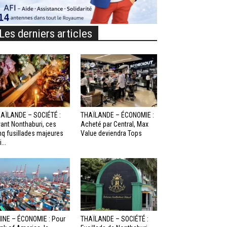
Les derniers articles
AÏLANDE – SOCIÉTÉ :
THAÏLANDE – ÉCONOMIE :
ant Nonthaburi, ces
Acheté par Central, Max
nq fusillades majeures
Value deviendra Tops
...
INE – ÉCONOMIE : Pour
THAÏLANDE – SOCIÉTÉ :