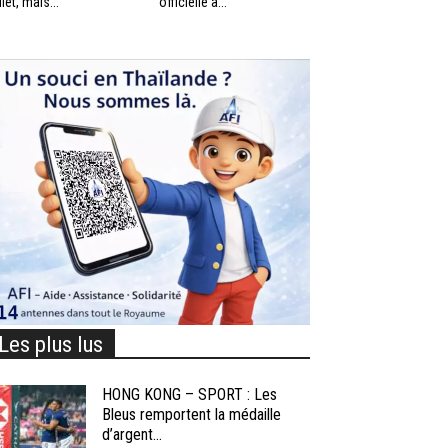
llet, mais...
officielle à...
Les plus lus
HONG KONG – SPORT : Les
Bleus remportent la médaille
d’argent...