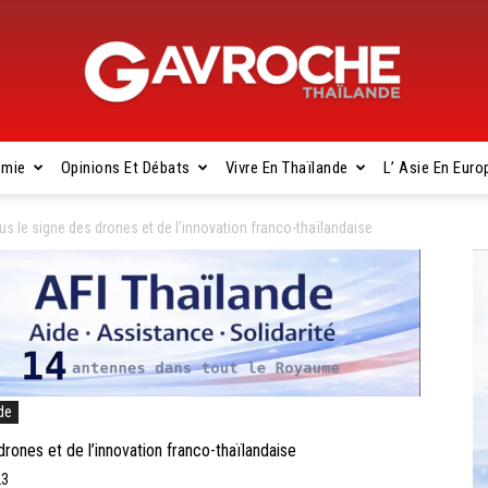
omie
Opinions Et Débats
Vivre En Thaïlande
L’ Asie En Euro
Gavroche
 le signe des drones et de l’innovation franco-thaïlandaise
Thaïlande
de
nes et de l’innovation franco-thaïlandaise
23