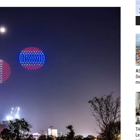
AS
Si
mo
TH
Le