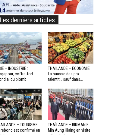
Les derniers articles
IE – INDUSTRIE :
THAÏLANDE – ÉCONOMIE :
ngapour, coffre-fort
La hausse des prix
ndial du plomb
ralentit… sauf dans...
AÏLANDE – TOURISME :
THAÏLANDE – BIRMANIE :
 rebond est confirmé en
Min Aung Hlaing en visite