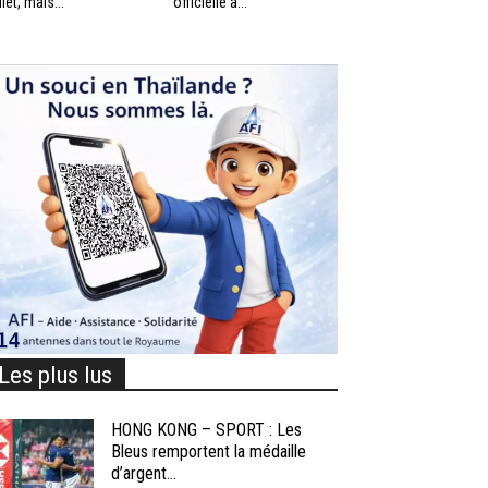
llet, mais...
officielle à...
Les plus lus
HONG KONG – SPORT : Les
Bleus remportent la médaille
d’argent...