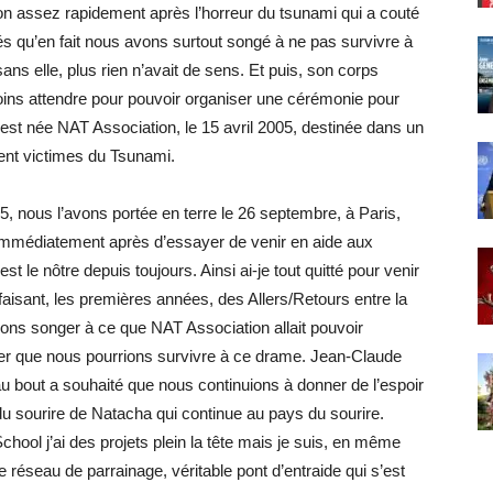
 assez rapidement après l’horreur du tsunami qui a couté
stés qu’en fait nous avons surtout songé à ne pas survivre à
ns elle, plus rien n’avait de sens. Et puis, son corps
 moins attendre pour pouvoir organiser une cérémonie pour
 est née NAT Association, le 15 avril 2005, destinée dans un
ment victimes du Tsunami.
, nous l’avons portée en terre le 26 septembre, à Paris,
dé immédiatement après d’essayer de venir en aide aux
st le nôtre depuis toujours. Ainsi ai-je tout quitté pour venir
faisant, les premières années, des Allers/Retours entre la
uvions songer à ce que NAT Association allait pouvoir
iner que nous pourrions survivre à ce drame. Jean-Claude
u’au bout a souhaité que nous continuions à donner de l’espoir
 du sourire de Natacha qui continue au pays du sourire.
chool j’ai des projets plein la tête mais je suis, en même
éseau de parrainage, véritable pont d’entraide qui s’est