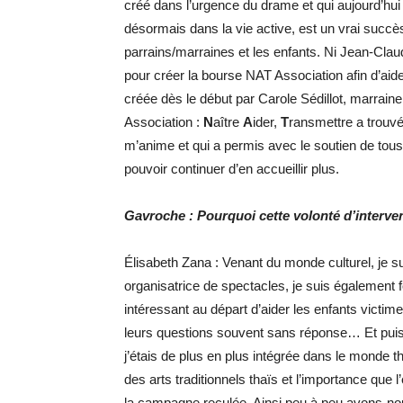
créé dans l’urgence du drame et qui aujourd’hui s’
désormais dans la vie active, est un vrai succ
parrains/marraines et les enfants. Ni Jean-Cla
pour créer la bourse NAT Association afin d’aider
créée dès le début par Carole Sédillot, marrai
Association :
N
aître
A
ider,
T
ransmettre a trouvé 
m’anime et qui a permis avec le soutien de tous
pouvoir continuer d’en accueillir plus.
Gavroche : Pourquoi cette volonté d’interven
Élisabeth Zana : Venant du monde culturel, je 
organisatrice de spectacles, je suis également for
intéressant au départ d’aider les enfants victim
leurs questions souvent sans réponse… Et puis,
j’étais de plus en plus intégrée dans le monde th
des arts traditionnels thaïs et l’importance qu
la campagne reculée. Ainsi peu à peu avons-n