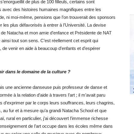
enorgueillit de plus de 100 filleuls, certains sont
ès avec des histoires humaines magnifiques entre les
ude, ni moi-même, pensions que l’on trouverait des sponsors
 les plus défavorisés à entrer à l’Université. La devise
ne de Natacha et mon amie d’enfance et Présidente de NAT
ainsi tout son sens. C’est réellement cet esprit qui
, de venir en aide à beaucoup d’enfants et d’espérer
ir dans le domaine de la culture ?
suis une ancienne danseuse puis professeur de danse et
mée à la relation d’aide à travers l’art ; il m’avait paru
es d’exprimer par le corps leurs souffrances, leurs chagrins,
 au fur et à mesure qu’a grandi Natacha School et que
aï, rural en particulier, j’ai découvert l’immense richesse
e l’enseignement de l’art occupe dans les écoles même dans
ous pu créer une salle de musique avec de nombreux