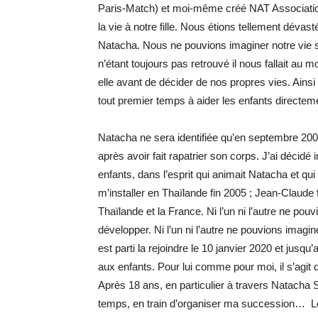
Paris-Match) et moi-même créé NAT Association
la vie à notre fille. Nous étions tellement déva
Natacha. Nous ne pouvions imaginer notre vie sa
n’étant toujours pas retrouvé il nous fallait au
elle avant de décider de nos propres vies. Ainsi
tout premier temps à aider les enfants directe
Natacha ne sera identifiée qu’en septembre 2005
après avoir fait rapatrier son corps. J’ai déci
enfants, dans l’esprit qui animait Natacha et qui e
m’installer en Thaïlande fin 2005 ; Jean-Claude 
Thaïlande et la France. Ni l’un ni l’autre ne po
développer. Ni l’un ni l’autre ne pouvions imag
est parti la rejoindre le 10 janvier 2020 et jusq
aux enfants. Pour lui comme pour moi, il s’agit
Après 18 ans, en particulier à travers Natacha S
temps, en train d’organiser ma succession… Le r