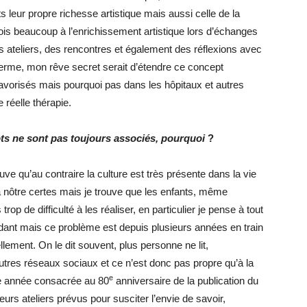
s leur propre richesse artistique mais aussi celle de la
rois beaucoup à l’enrichissement artistique lors d’échanges
s ateliers, des rencontres et également des réflexions avec
 terme, mon rêve secret serait d’étendre ce concept
avorisés mais pourquoi pas dans les hôpitaux et autres
 réelle thérapie.
ots ne sont pas toujours associés, pourquoi
?
uve qu’au contraire la culture est très présente dans la vie
 la nôtre certes mais je trouve que les enfants, même
p de difficulté à les réaliser, en particulier je pense à tout
ant mais ce problème est depuis plusieurs années en train
llement. On le dit souvent, plus personne ne lit,
res réseaux sociaux et ce n’est donc pas propre qu’à la
e
tte année consacrée au 80
anniversaire de la publication du
rs ateliers prévus pour susciter l’envie de savoir,