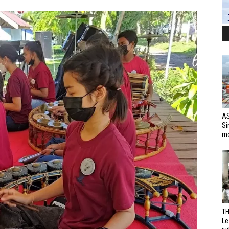
AS
Si
mo
TH
Le