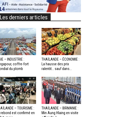
Les derniers articles
IE – INDUSTRIE :
THAÏLANDE – ÉCONOMIE :
ngapour, coffre-fort
La hausse des prix
ndial du plomb
ralentit… sauf dans...
AÏLANDE – TOURISME :
THAÏLANDE – BIRMANIE :
 rebond est confirmé en
Min Aung Hlaing en visite