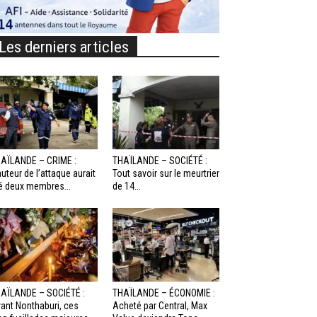
Les derniers articles
AÏLANDE – CRIME :
THAÏLANDE – SOCIÉTÉ :
auteur de l’attaque aurait
Tout savoir sur le meurtrier
é deux membres...
de 14...
AÏLANDE – SOCIÉTÉ :
THAÏLANDE – ÉCONOMIE :
ant Nonthaburi, ces
Acheté par Central, Max