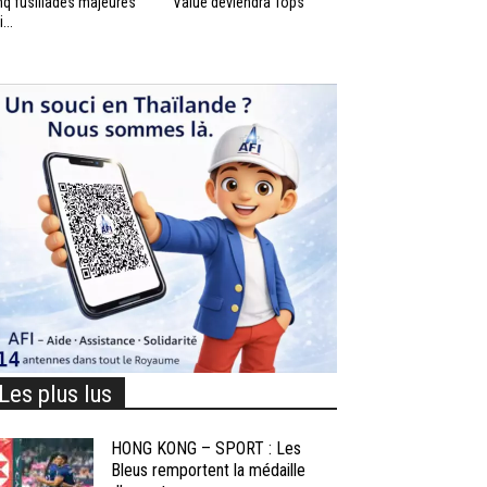
nq fusillades majeures
Value deviendra Tops
...
Les plus lus
HONG KONG – SPORT : Les
Bleus remportent la médaille