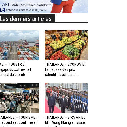
Les derniers articles
IE – INDUSTRIE :
THAÏLANDE – ÉCONOMIE :
ngapour, coffre-fort
La hausse des prix
ndial du plomb
ralentit… sauf dans...
AÏLANDE – TOURISME :
THAÏLANDE – BIRMANIE :
 rebond est confirmé en
Min Aung Hlaing en visite