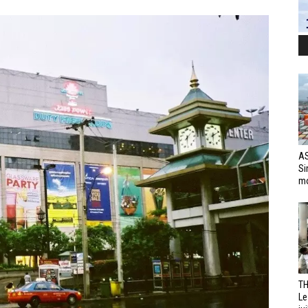
AS
Si
mo
TH
Le