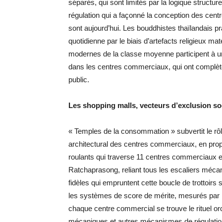
séparés, qui sont limités par la logique structur
régulation qui a façonné la conception des centr
sont aujourd’hui. Les bouddhistes thaïlandais p
quotidienne par le biais d’artefacts religieux mat
modernes de la classe moyenne participent à un
dans les centres commerciaux, qui ont complè
public.
Les shopping malls, vecteurs d’exclusion so
« Temples de la consommation » subvertit le r
architectural des centres commerciaux, en propos
roulants qui traverse 11 centres commerciaux e
Ratchaprasong, reliant tous les escaliers méc
fidèles qui empruntent cette boucle de trottoirs s
les systèmes de score de mérite, mesurés par l
chaque centre commercial se trouve le rituel orc
mécaniques et autres mécanismes de régulation