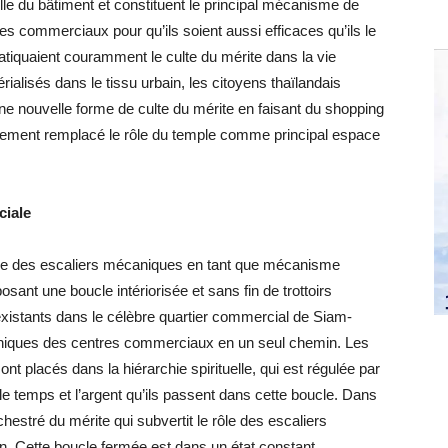
elle du bâtiment et constituent le principal mécanisme de
es commerciaux pour qu’ils soient aussi efficaces qu’ils le
ratiquaient couramment le culte du mérite dans la vie
érialisés dans le tissu urbain, les citoyens thaïlandais
e nouvelle forme de culte du mérite en faisant du shopping
tement remplacé le rôle du temple comme principal espace
ciale
ôle des escaliers mécaniques en tant que mécanisme
ant une boucle intériorisée et sans fin de trottoirs
xistants dans le célèbre quartier commercial de Siam-
aniques des centres commerciaux en un seul chemin. Les
ont placés dans la hiérarchie spirituelle, qui est régulée par
e temps et l’argent qu’ils passent dans cette boucle. Dans
hestré du mérite qui subvertit le rôle des escaliers
. Cette boucle fermée est dans un état constant