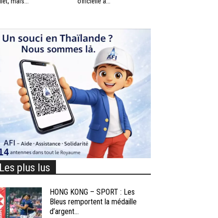
llet, mais...
officielle à...
Les plus lus
HONG KONG – SPORT : Les
Bleus remportent la médaille
d’argent...