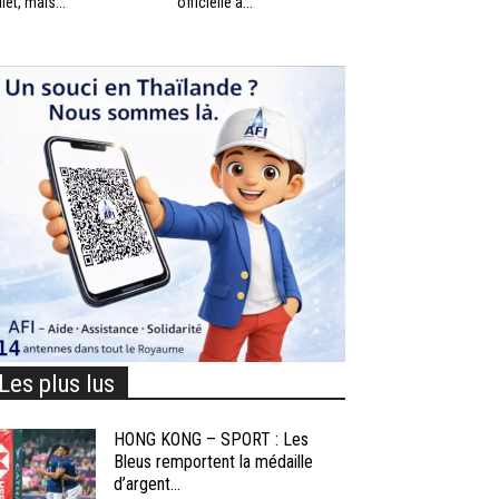
llet, mais...
officielle à...
Les plus lus
HONG KONG – SPORT : Les
Bleus remportent la médaille
d’argent...