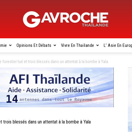
omie
Opinions Et Débats
Vivre En Thaïlande
L’ Asie En Euro
Gavroche
forestier tué et trois blessés dans un attentat à la bombe à Yala
Thaïlande
trois blessés dans un attentat à la bombe à Yala