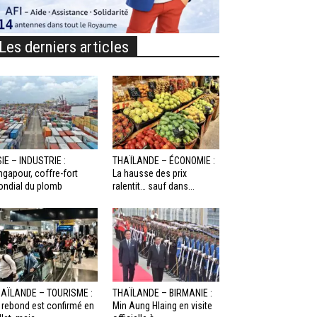
Les derniers articles
IE – INDUSTRIE :
THAÏLANDE – ÉCONOMIE :
ngapour, coffre-fort
La hausse des prix
ndial du plomb
ralentit… sauf dans...
AÏLANDE – TOURISME :
THAÏLANDE – BIRMANIE :
 rebond est confirmé en
Min Aung Hlaing en visite