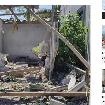
AS
Si
mo
TH
Le