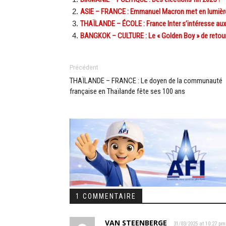
ASIE – FRANCE : Emmanuel Macron met en lumière 
THAÏLANDE – ÉCOLE : France Inter s’intéresse aux
BANGKOK – CULTURE : Le « Golden Boy » de retour
Précédent
THAÏLANDE – FRANCE : Le doyen de la communauté
française en Thaïlande fête ses 100 ans
1 COMMENTAIRE
VAN STEENBERGE
31/03/2025 at 10:27 pm