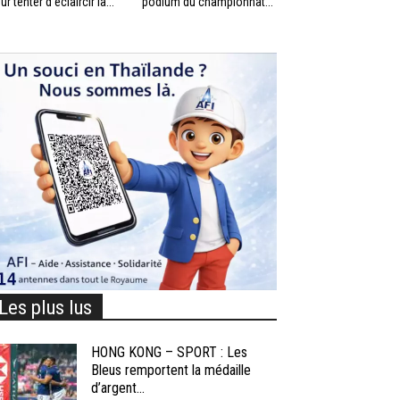
ur tenter d’éclaircir la...
podium du championnat...
Les plus lus
HONG KONG – SPORT : Les
Bleus remportent la médaille
d’argent...