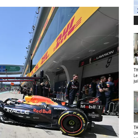
TH
Le
jui
TH
Un