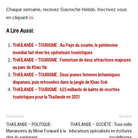
Chaque semaine, recevez Gavroche Hebdo. Inscrivez vous
en cliquant
ici
.
A Lire Aussi:
THAÏLANDE – TOURISME : Au Pays du sourire, le patrimoine
mondial fait rêver les opérateurs touristiques
THAÏLANDE – TOURISME : Fermeture de deux attractions majeures
au parc de Khao Yai
THAÏLANDE – TOURISME : Deux jeunes femmes britanniques
disparues, puis retrouvées dans la jungle de Khao Sok
THAÏLANDE – TOURISME : 625 milliards de bahts de recettes
touristiques pour la Thaïlande en 2021
Précédent
Suivant
THAÏLANDE – POLITIQUE :
THAÏLANDE – SOCIÉTÉ : Trois mille
Manœuvres du Move Forward à la
éducateurs spécialisés en écritures
tête du parlement
bouddhistes