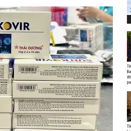
TH
Ba
dé
pa
TH