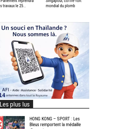
 Parlement reprendra
Singapour, coffre-fort
s travaux le 25...
mondial du plomb
Les plus lus
HONG KONG – SPORT : Les
Bleus remportent la médaille