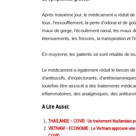
Après troisième jour, le médicament a réduit de
toux, l’essoufflement, la perte d’odorat et de go
maux de gorge, l’écoulement nasal, les maux de t
éternuements, les frissons, la transpiration et l
En moyenne, les patients se sont rétablis de t
Le médicament a également réduit le besoin de c
d’antitussifs, d’expectorants, d’antihistaminique
toutefois être associé à des traitements médica
inflammatoires, des analgésiques, des antitussif
A Lire Aussi:
THAÏLANDE – COVID : Un traitement thaïlandais pou
VIETNAM – ECONOMIE : Le Vietnam approuve une aid
COVID