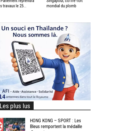
 Parlement reprendra
Singapour, coffre-fort
s travaux le 25...
mondial du plomb
Les plus lus
HONG KONG – SPORT : Les
Bleus remportent la médaille