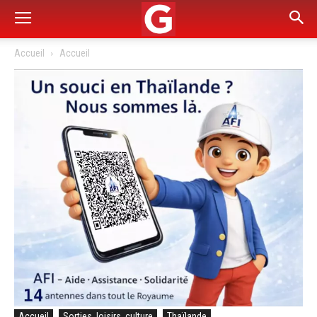
Accueil
Accueil
Accueil
Sorties, loisirs, culture
Thaïlande