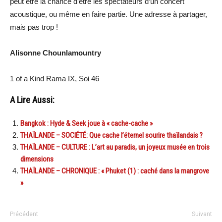
peut être la chance d’être les spectateurs d’un concert
acoustique, ou même en faire partie. Une adresse à partager,
mais pas trop !
Alisonne Chounlamountry
1 of a Kind Rama IX, Soi 46
A Lire Aussi:
Bangkok : Hyde & Seek joue à « cache-cache »
THAÏLANDE – SOCIÉTÉ: Que cache l’éternel sourire thaïlandais ?
THAÏLANDE – CULTURE : L’art au paradis, un joyeux musée en trois
dimensions
THAÏLANDE – CHRONIQUE : « Phuket (1) : caché dans la mangrove
»
Précédent
Suivant