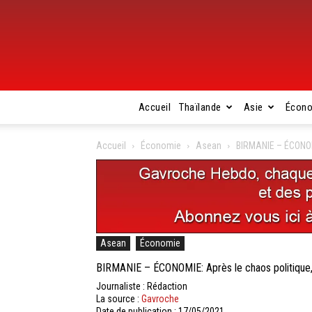
Accueil
Thaïlande
Asie
Écon
Accueil
Économie
Asean
BIRMANIE – ÉCONOMI
Asean
Économie
BIRMANIE – ÉCONOMIE: Après le chaos politique, 
Journaliste : Rédaction
La source :
Gavroche
Date de publication : 17/05/2021