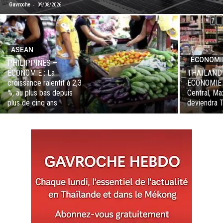
-
Gavroche
09/08/2026
ASEAN
ÉCONOMI
PHILIPPINES –
ÉCONOMIE : La
THAÏLAND
croissance ralentit à 2,3
ÉCONOMIE :
%, au plus bas depuis
Central, Ma
plus de cinq ans
deviendra 