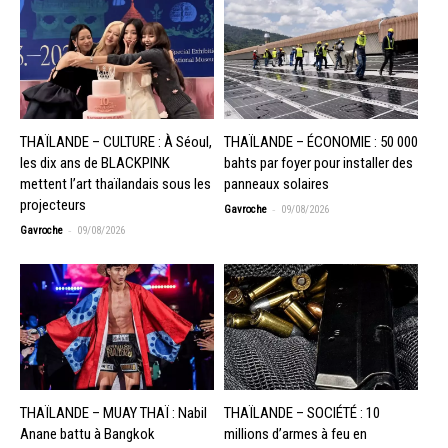
THAÏLANDE – CULTURE : À Séoul,
THAÏLANDE – ÉCONOMIE : 50 000
les dix ans de BLACKPINK
bahts par foyer pour installer des
mettent l’art thaïlandais sous les
panneaux solaires
projecteurs
-
Gavroche
09/08/2026
-
Gavroche
09/08/2026
THAÏLANDE – MUAY THAÏ : Nabil
THAÏLANDE – SOCIÉTÉ : 10
Anane battu à Bangkok
millions d’armes à feu en