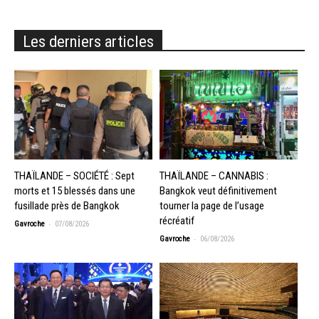
Les derniers articles
THAÏLANDE – SOCIÉTÉ : Sept
THAÏLANDE – CANNABIS :
morts et 15 blessés dans une
Bangkok veut définitivement
fusillade près de Bangkok
tourner la page de l’usage
récréatif
-
Gavroche
07/08/2026
-
Gavroche
06/08/2026