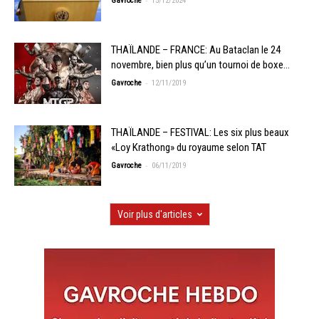
Gavroche
15/12/2024
THAÏLANDE – FRANCE: Au Bataclan le 24
novembre, bien plus qu’un tournoi de boxe…
-
Gavroche
12/11/2019
THAÏLANDE – FESTIVAL: Les six plus beaux
«Loy Krathong» du royaume selon TAT
-
Gavroche
06/11/2019
Voir plus d'articles