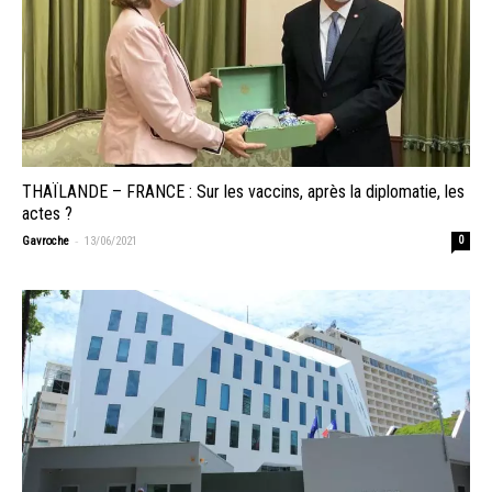
THAÏLANDE – FRANCE : Sur les vaccins, après la diplomatie, les
actes ?
-
Gavroche
13/06/2021
0