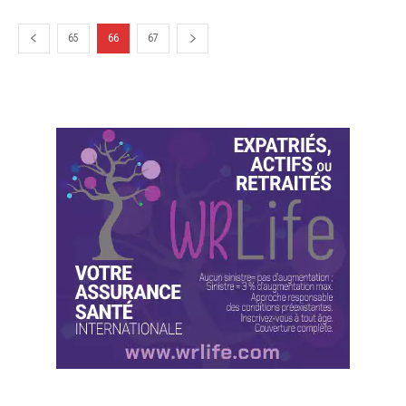
65
66
67