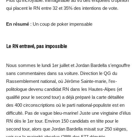
Plus qu’incroyable: inimaginable au vu des enquêtes d’opinion
qui placent le RN entre 32 et 35% des intentions de vote.
En résumé
: Un coup de poker impensable
Le RN entravé, pas impossible
Nous sommes le lundi 1er juillet et Jordan Bardella s’engouffre
sans commentaires dans sa voiture. Direction le QG du
Rassemblement national, où Jérôme Sainte-marie, l’ex-
politologue devenu candidat RN dans les Hautes-Alpes (et
qualifié pour le second tour) a déjà préparé la carte détaillée
des 400 circonscriptions où le parti national-populiste est en
difficulté. Pas de vague bleu-marine! Juste une vingtaine d’élus
RN dès le 1er tour. Environ 150 candidats en tête pour le
second tour, alors que Jordan Bardella misait sur 250 sièges,
voir sur la majorité absolue (289) des 577 députés.