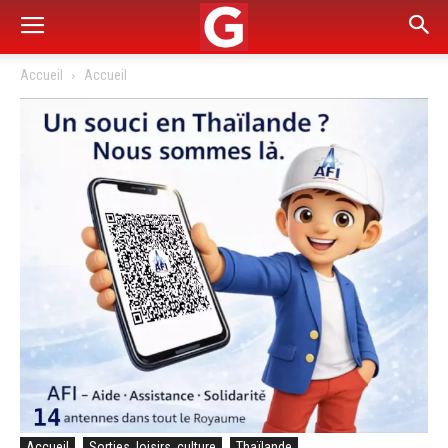
Accueil
Accueil
Accueil
Sorties, loisirs, culture
Thaïlande