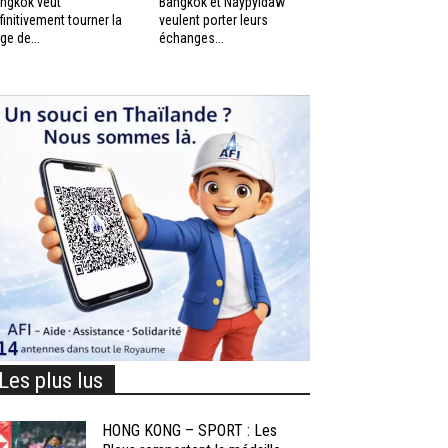
ngkok veut
Bangkok et Naypyidaw
finitivement tourner la
veulent porter leurs
ge de...
échanges...
Les plus lus
HONG KONG – SPORT : Les