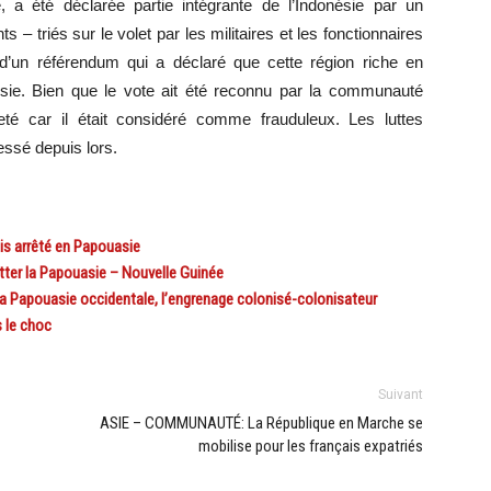
 a été déclarée partie intégrante de l’Indonésie par un
– triés sur le volet par les militaires et les fonctionnaires
 d’un référendum qui a déclaré que cette région riche en
onésie. Bien que le vote ait été reconnu par la communauté
eté car il était considéré comme frauduleux. Les luttes
essé depuis lors.
s arrêté en Papouasie
tter la Papouasie – Nouvelle Guinée
la Papouasie occidentale, l’engrenage colonisé-colonisateur
 le choc
Suivant
ASIE – COMMUNAUTÉ: La République en Marche se
mobilise pour les français expatriés