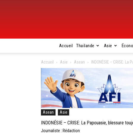
Accueil
Thaïlande
Asie
Écon
Accueil
Asie
Asean
INDONÉSIE – CRISE: La Pa
Asean
Asie
INDONÉSIE – CRISE: La Papouasie, blessure toujou
Journaliste : Rédaction