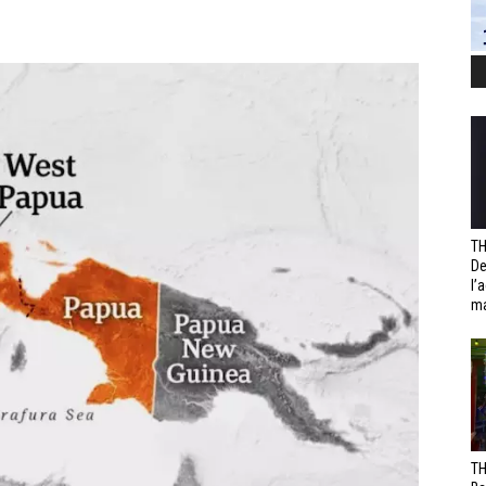
TH
De
l’
ma
TH