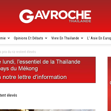
omie
Opinions Et Débats
Vivre En Thaïlande
L’ Asie En Euro
Gavroche
rix du riz restent élevés
Thaïlande
tent élevés