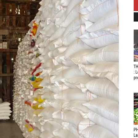
T
: 
pr
PH
La