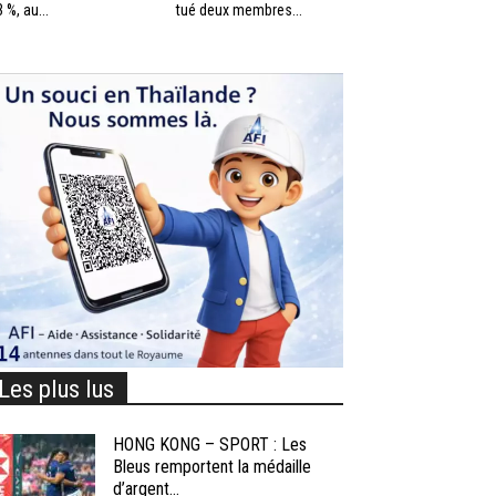
3 %, au...
tué deux membres...
Les plus lus
HONG KONG – SPORT : Les
Bleus remportent la médaille
d’argent...