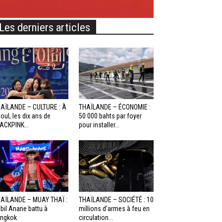
Les derniers articles
AÏLANDE – CULTURE : À
THAÏLANDE – ÉCONOMIE :
oul, les dix ans de
50 000 bahts par foyer
ACKPINK...
pour installer...
AÏLANDE – MUAY THAÏ :
THAÏLANDE – SOCIÉTÉ : 10
bil Anane battu à
millions d’armes à feu en
ngkok
circulation...