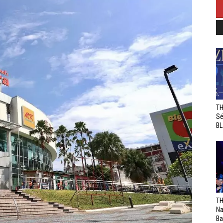
TH
Sé
BL
TH
Na
Ba