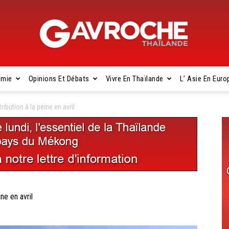
omie
Opinions Et Débats
Vivre En Thaïlande
L’ Asie En Euro
Gavroche
bution à la peine en avril
Thaïlande
e en avril