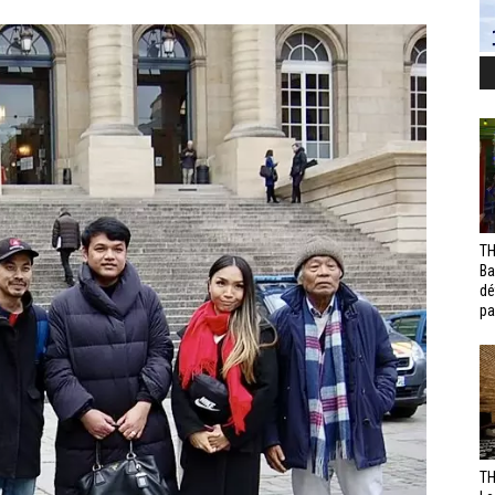
TH
Ba
dé
pa
TH