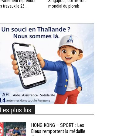
 Parlement reprendra
Singapour, coffre-fort
s travaux le 25...
mondial du plomb
Les plus lus
HONG KONG – SPORT : Les
Bleus remportent la médaille