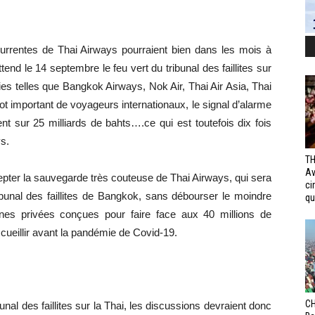
rrentes de Thai Airways pourraient bien dans les mois à
tend le 14 septembre le feu vert du tribunal des faillites sur
es telles que Bangkok Airways, Nok Air, Thai Air Asia, Thai
lot important de voyageurs internationaux, le signal d’alarme
nt sur 25 milliards de bahts….ce qui est toutefois dix fois
s.
TH
Av
cepter la sauvegarde très couteuse de Thai Airways, qui sera
ci
bunal des faillites de Bangkok, sans débourser le moindre
qui
nes privées conçues pour faire face aux 40 millions de
ccueillir avant la pandémie de Covid-19.
CH
nal des faillites sur la Thai, les discussions devraient donc