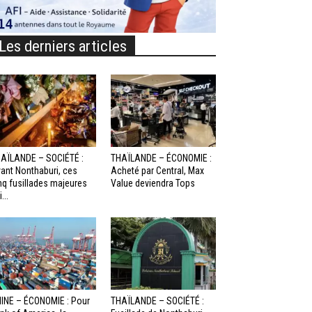
Les derniers articles
AÏLANDE – SOCIÉTÉ :
THAÏLANDE – ÉCONOMIE :
ant Nonthaburi, ces
Acheté par Central, Max
nq fusillades majeures
Value deviendra Tops
...
INE – ÉCONOMIE : Pour
THAÏLANDE – SOCIÉTÉ :