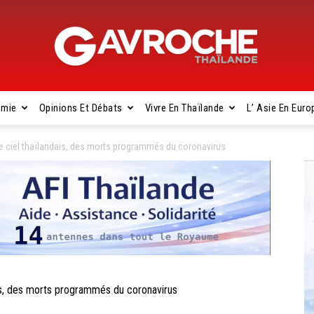
omie
Opinions Et Débats
Vivre En Thaïlande
L’ Asie En Euro
Gavroche
 ciel thaïlandais, des morts programmés du coronavirus
Thaïlande
s, des morts programmés du coronavirus