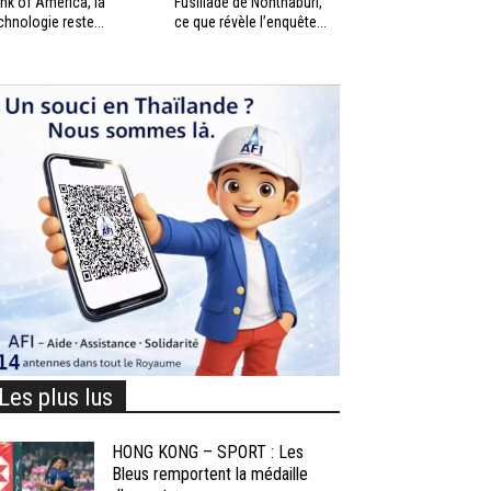
nk of America, la
Fusillade de Nonthaburi,
chnologie reste...
ce que révèle l’enquête...
Les plus lus
HONG KONG – SPORT : Les
Bleus remportent la médaille