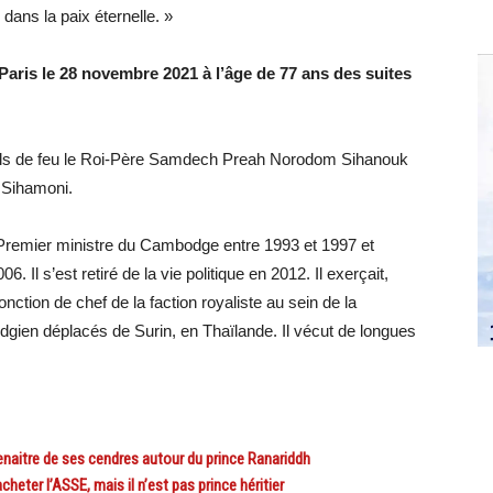
ns la paix éternelle. »
ris le 28 novembre 2021 à l’âge de 77 ans des suites
ème fils de feu le Roi-Père Samdech Preah Norodom Sihanouk
 Sihamoni.
Premier ministre du Cambodge entre 1993 et 1997 et
 Il s’est retiré de la vie politique en 2012. Il exerçait,
nction de chef de la faction royaliste au sein de la
ien déplacés de Surin, en Thaïlande. Il vécut de longues
aitre de ses cendres autour du prince Ranariddh
r l’ASSE, mais il n’est pas prince héritier