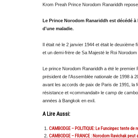
Krom Preah Prince Norodom Ranariddh repose da
Le Prince Norodom Ranariddh est décédé à Pa
d’une maladie.
Il était né le 2 janvier 1944 et était le deuxi
et un demi-frère de Sa Majesté le Roi Norodom
Le prince Norodom Ranariddh a été le premier 
président de l’Assemblée nationale de 1998 à 2006.
avant les accords de paix de Paris de 1991, la fo
résistance et «commandait» le camp de cambodg
années à Bangkok en exil.
A Lire Aussi:
CAMBODGE – POLITIQUE: Le Funcinpec tente de ren
CAMBODGE – FRANCE : Norodom Ravichak peut achete