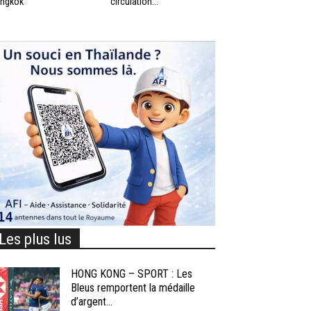
ngkok
circulation...
Les plus lus
HONG KONG – SPORT : Les
Bleus remportent la médaille
d’argent...