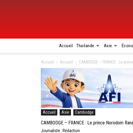
Accueil
Thaïlande
Asie
Écon
Accueil
Accueil
CAMBODGE – FRANCE : Le prince
Accueil
Asie
Cambodge
CAMBODGE – FRANCE : Le prince Norodom Ranar
Journaliste : Rédaction