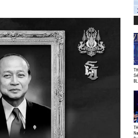
TH
Sé
BL
TH
Na