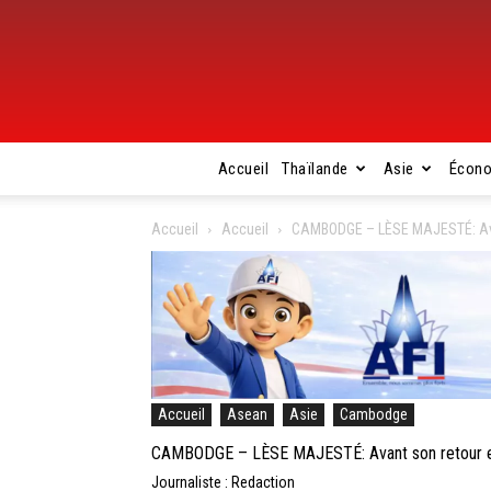
Accueil
Thaïlande
Asie
Écon
Accueil
Accueil
CAMBODGE – LÈSE MAJESTÉ: Avan
Accueil
Asean
Asie
Cambodge
CAMBODGE – LÈSE MAJESTÉ: Avant son retour en
Journaliste : Redaction