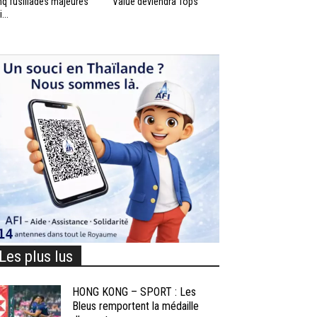
nq fusillades majeures
Value deviendra Tops
...
Les plus lus
HONG KONG – SPORT : Les
Bleus remportent la médaille