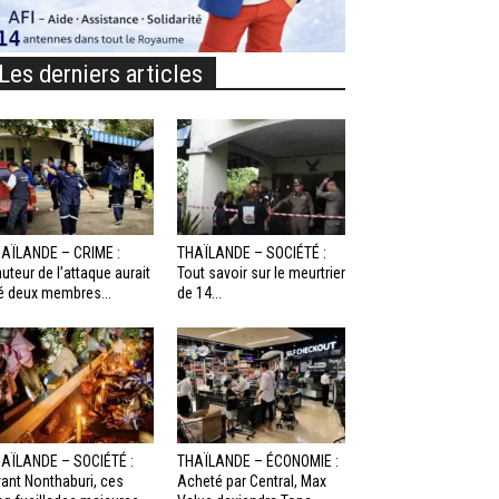
Les derniers articles
AÏLANDE – CRIME :
THAÏLANDE – SOCIÉTÉ :
auteur de l’attaque aurait
Tout savoir sur le meurtrier
é deux membres...
de 14...
AÏLANDE – SOCIÉTÉ :
THAÏLANDE – ÉCONOMIE :
ant Nonthaburi, ces
Acheté par Central, Max