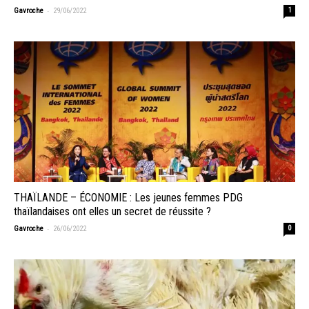
-
Gavroche
29/06/2022
1
THAÏLANDE – ÉCONOMIE : Les jeunes femmes PDG
thaïlandaises ont elles un secret de réussite ?
-
Gavroche
26/06/2022
0