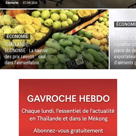
-
Gavroche
07/08/2026
ÉCONOMI
THAÏLAND
ÉCONOMIE
COMMERCE 
THAÏLANDE –
royaume co
ÉCONOMIE : La hausse
place de d
des prix ralentit… sauf
exportateu
dans l’alimentation
d’aliments 