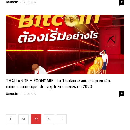
-
Gavroche
12/06/2022
0
THAÏLANDE – ÉCONOMIE : La Thaïlande aura sa première
«mine» numérique de crypto-monnaies en 2023
-
Gavroche
10/06/2022
0
61
62
63