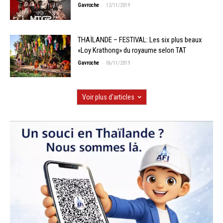
-
Gavroche
12/11/2019
THAÏLANDE – FESTIVAL: Les six plus beaux
«Loy Krathong» du royaume selon TAT
-
Gavroche
06/11/2019
Voir plus d'articles