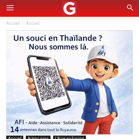
Accueil
Accueil
Accueil
Autres pays
L'Asie en Europe