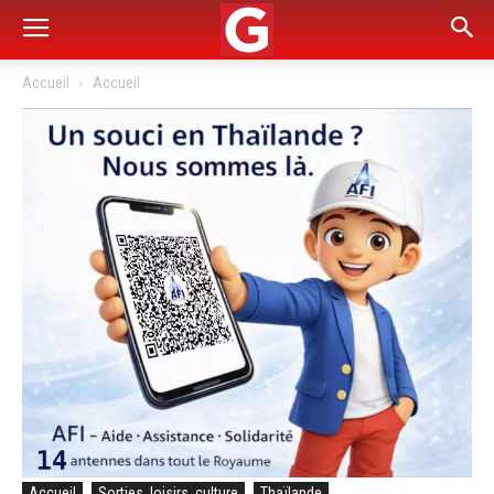
Accueil
Accueil
Accueil
Sorties, loisirs, culture
Thaïlande