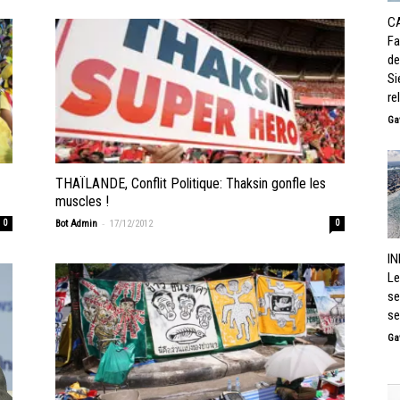
C
Fa
de
Si
re
Ga
THAÏLANDE, Conflit Politique: Thaksin gonfle les
muscles !
-
0
Bot Admin
17/12/2012
0
IN
Le
se
se
Ga