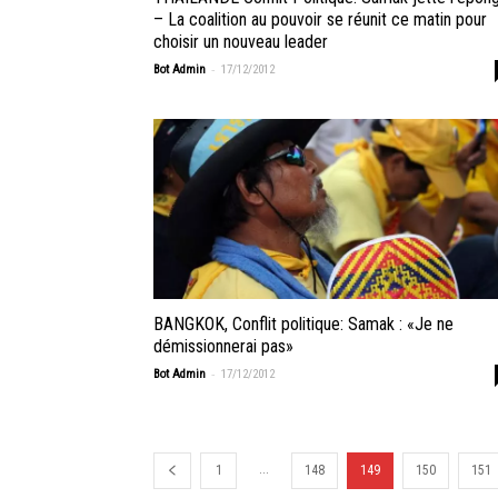
– La coalition au pouvoir se réunit ce matin pour
choisir un nouveau leader
-
Bot Admin
17/12/2012
BANGKOK, Conflit politique: Samak : «Je ne
démissionnerai pas»
-
Bot Admin
17/12/2012
...
1
148
149
150
151