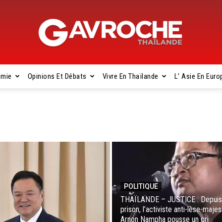
omie
Opinions Et Débats
Vivre En Thaïlande
L’ Asie En Euro
Gavroche
Thaïlande
POLITIQUE
THAÏLANDE – JUSTICE : Depuis
prison, l’activiste anti-lèse-maje
Arnon Nampha pousse un cri