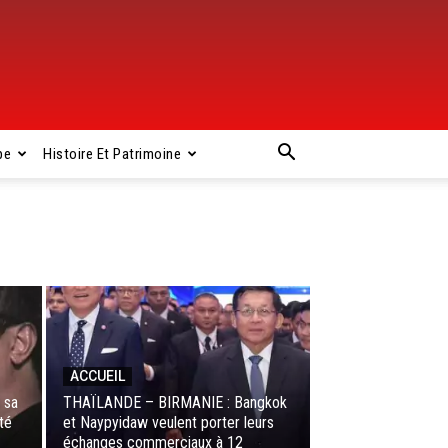
pe
Histoire Et Patrimoine
ACCUEIL
 sa
THAÏLANDE – BIRMANIE : Bangkok
sté
et Naypyidaw veulent porter leurs
échanges commerciaux à 12