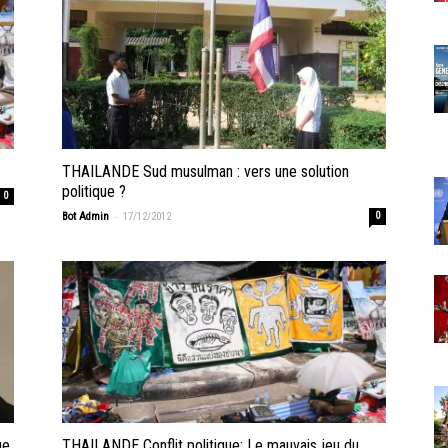
THAILANDE Sud musulman : vers une solution
politique ?
0
-
Bot Admin
17/12/2012
0
ge
THAILANDE Conflit politique: Le mauvais jeu du