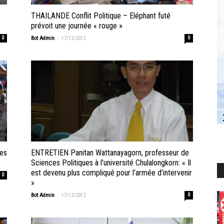
THAILANDE Conflit Politique – Eléphant futé
prévoit une journée « rouge »
-
0
Bot Admin
17/12/2012
0
ges
ENTRETIEN Panitan Wattanayagorn, professeur de
Sciences Politiques à l’université Chulalongkorn: « Il
est devenu plus compliqué pour l’armée d’intervenir
0
»
-
Bot Admin
17/12/2012
0