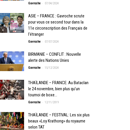
-
Gavroche
07/04/2024
ASIE – FRANCE : Gavroche scrute
pour vous ce second tour dans la
11e circonscription des Français de
l’étranger
-
Gavroche
07/07/2024
BIRMANIE – CONFLIT : Nouvelle
alerte des Nations Unies
-
Gavroche
15/12/2024
THAÏLANDE – FRANCE: Au Bataclan
le 24 novembre, bien plus qu’un
tournoi de boxe…
-
Gavroche
12/11/2019
THAÏLANDE – FESTIVAL: Les six plus
beaux «Loy Krathong» du royaume
selon TAT