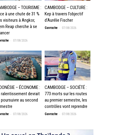
AMBODGE – TOURISME :
CAMBODGE – CULTURE :
ce à une chute de 31 %
Kep à travers l’objectif
s visiteurs à Angkor,
d’Aurélie Fischer
em Reap cherche à se
-
Gavroche
07/08/2026
lancer
-
vroche
07/08/2026
DONÉSIE – ÉCONOMIE :
CAMBODGE – SOCIÉTÉ :
 ralentissement devrait
773 morts sur les routes
 poursuivre au second
au premier semestre, les
mestre
contrôles vont reprendre
-
-
vroche
07/08/2026
Gavroche
07/08/2026