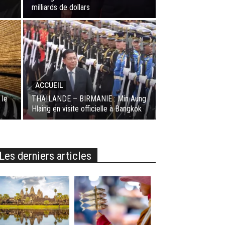
milliards de dollars
ACCUEIL
 le
THAÏLANDE – BIRMANIE : Min Aung
Hlaing en visite officielle à Bangkok
Les derniers articles