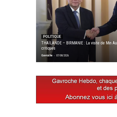
POLITIQUE
THAÏLANDE – BIRMANIE : La visite de Min Aun
critiques
-
Gavroche
07/08/2026