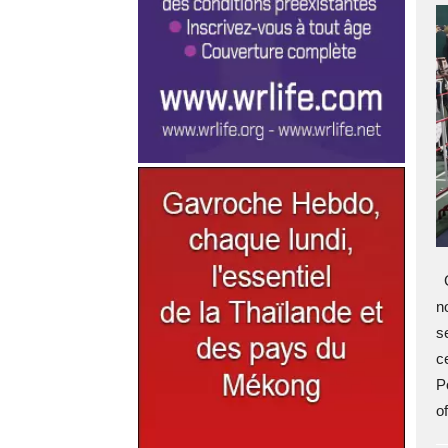
G
n
s
c
P
of