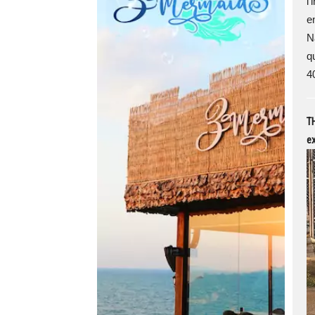
l
e
N
qu
40
T
ex