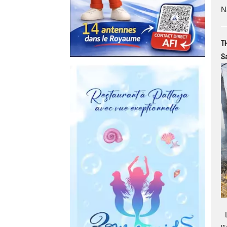
N
T
Sa
L