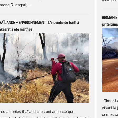
arong Ruengsri, ...
BIRMANIE –
HAÏLANDE – ENVIRONNEMENT : L’incendie de forêt à
junte birm
kaerat a été maîtrisé
Timor-Le
visant la
es autorités thaïlandaises ont annoncé que
crimes co