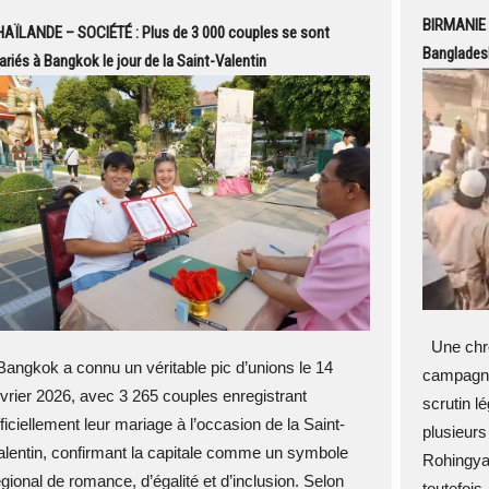
BIRMANIE –
AÏLANDE – SOCIÉTÉ : Plus de 3 000 couples se sont
Bangladesh
riés à Bangkok le jour de la Saint-Valentin
Une chro
angkok a connu un véritable pic d’unions le 14
campagne 
évrier 2026, avec 3 265 couples enregistrant
scrutin lé
fficiellement leur mariage à l’occasion de la Saint-
plusieurs
alentin, confirmant la capitale comme un symbole
Rohingyas
égional de romance, d’égalité et d’inclusion. Selon
toutefois .