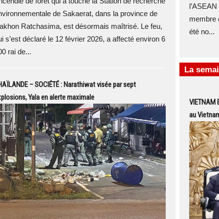
’incendie de forêt qui a touché la Station de recherche
l’ASEAN à
nvironnementale de Sakaerat, dans la province de
membre d
akhon Ratchasima, est désormais maîtrisé. Le feu,
été no...
i s’est déclaré le 12 février 2026, a affecté environ 6
0 rai de...
La semai
HAÏLANDE – SOCIÉTÉ : Narathiwat visée par sept
plosions, Yala en alerte maximale
VIETNAM EX
au Vietnam