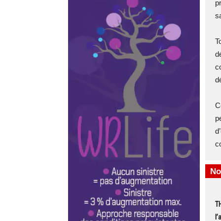
pr
s
T
d
c
d
C
p
d
c
No
T
l’