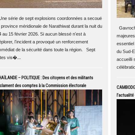
ne série de sept explosions coordonnées a secoué
a province méridionale de Narathiwat durant la nuit du
Gavroche
4 au 15 février 2026. Si aucun blessé n'est à
majeures
éplorer, l'incident a provoqué un renforcement
essentiel
mmédiat de la sécurité dans toute la région. Sept
du Sud-Es
ites vis�...
accueilli
célébratio
AÏLANDE – POLITIQUE : Des citoyens et des militants
éclament des comptes à la Commission électorale
CAMBODGE 
l’actualit