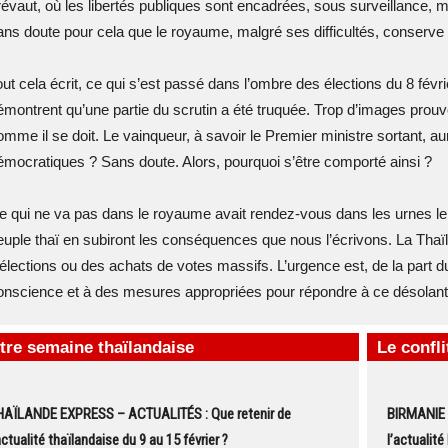
évaut, où les libertés publiques sont encadrées, sous surveillance, mais 
ans doute pour cela que le royaume, malgré ses difficultés, conserve u
out cela écrit, ce qui s’est passé dans l’ombre des élections du 8 févr
émontrent qu’une partie du scrutin a été truquée. Trop d’images prouv
omme il se doit. Le vainqueur, à savoir le Premier ministre sortant, au
émocratiques ? Sans doute. Alors, pourquoi s’être comporté ainsi ?
e qui ne va pas dans le royaume avait rendez-vous dans les urnes le 8 
euple thaï en subiront les conséquences que nous l’écrivons. La Tha
’élections ou des achats de votes massifs. L’urgence est, de la par
onscience et à des mesures appropriées pour répondre à ce désolant 
tre semaine thaïlandaise
Le confl
HAÏLANDE EXPRESS – ACTUALITÉS : Que retenir de
BIRMANIE 
actualité thaïlandaise du 9 au 15 février ?
l’actualité