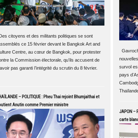
es citoyens et des militants politiques se sont
assemblés ce 15 février devant le Bangkok Art and
Gavroche
ulture Centre, au cœur de Bangkok, pour protester
nouvelle
ontre la Commission électorale, qu’ils accusent de
survol es
avoir pas garanti l’intégrité du scrutin du 8 février.
pays d'A
Cambodge
Thaïlande
AÏLANDE – POLITIQUE : Pheu Thai rejoint Bhumjaithai et
utient Anutin comme Premier ministre
JAPON – PO
carte blan