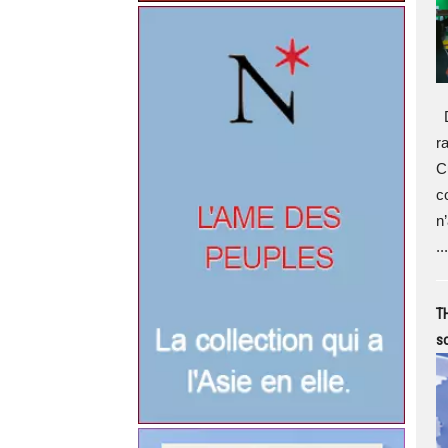
D
r
C
c
n’
...
TH
so