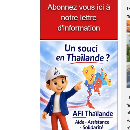
TH
ma
B
f
o
V
r