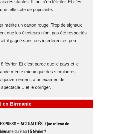
résistantes. Il faut s’en féliciter. Et c’est
ne telle cote de popularité.
ier mérite un carton rouge. Trop de signaux
ent que les électeurs n’ont pas été respectés
rait-il gagné sans ces interférences peu
février. Et c’est parce que le pays et le
ïlande mérite mieux que des simulacres
t du gouvernement, à un examen de
spectacle… et le corriger.
it en Birmanie
EXPRESS – ACTUALITÉS : Que retenir de
 birmane du 9 au 15 février ?