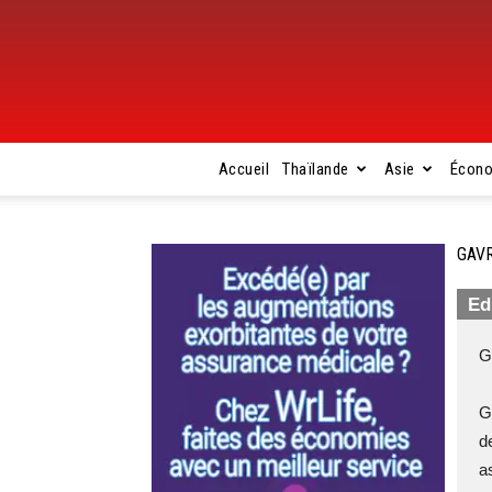
Accueil
Thaïlande
Asie
Écon
GAVR
Ed
G
G
d
a