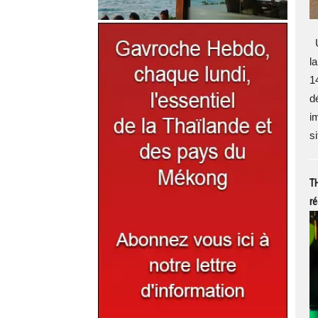
U
l
1
d
i
s
TH
r