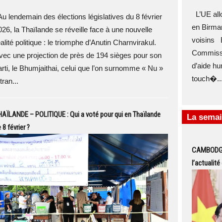
L’UE allo
u lendemain des élections législatives du 8 février
en Birman
026, la Thaïlande se réveille face à une nouvelle
voisins B
alité politique : le triomphe d’Anutin Charnvirakul.
Commissi
vec une projection de près de 194 sièges pour son
d’aide hu
arti, le Bhumjaithai, celui que l’on surnomme « Nu »
touch�..
tran...
AÏLANDE – POLITIQUE : Qui a voté pour qui en Thaïlande
La semai
 8 février ?
CAMBODGE 
l’actualit