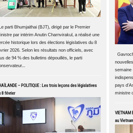
e parti Bhumjaithai (BJT), dirigé par le Premier
inistre par intérim Anutin Charnvirakul, a réalisé une
ercée historique lors des élections législatives du 8
vrier 2026. Selon les résultats non officiels, avec
Gavroche
us de 94 % des bulletins dépouillés, le parti
nouvelles
onservateur...
semaine é
indispens
pays d'A
AÏLANDE – POLITIQUE : Les trois leçons des législatives
ministre
 8 février
VIETNAM EX
au Vietnam 