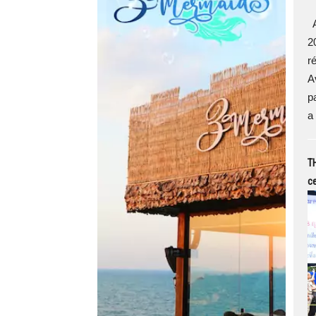
A
2
ré
A
p
a 
TH
ce