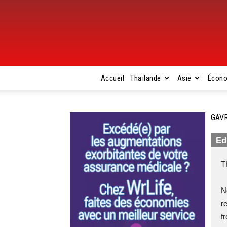
Accueil
Thaïlande
Asie
Écon
GAVR
Ed
T
N
r
f