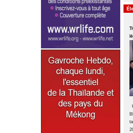
Él
TH
lé
U
Bh
ta
2