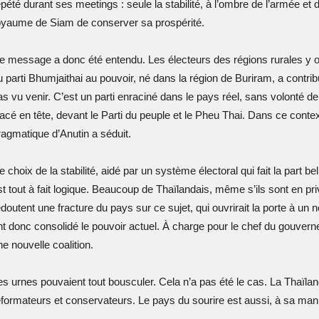
épété durant ses meetings : seule la stabilité, à l’ombre de l’armée et 
oyaume de Siam de conserver sa prospérité.
e message a donc été entendu. Les électeurs des régions rurales y o
u parti Bhumjaithai au pouvoir, né dans la région de Buriram, a contr
as vu venir. C’est un parti enraciné dans le pays réel, sans volonté de
lacé en tête, devant le Parti du peuple et le Pheu Thai. Dans ce contex
ragmatique d’Anutin a séduit.
 choix de la stabilité, aidé par un système électoral qui fait la part be
st tout à fait logique. Beaucoup de Thaïlandais, même s’ils sont en pri
edoutent une fracture du pays sur ce sujet, qui ouvrirait la porte à un 
nt donc consolidé le pouvoir actuel. À charge pour le chef du gouverne
ne nouvelle coalition.
es urnes pouvaient tout bousculer. Cela n’a pas été le cas. La Thaïlan
éformateurs et conservateurs. Le pays du sourire est aussi, à sa maniè