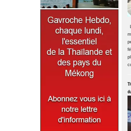
L
m
p
fé
pl
c
TH
du