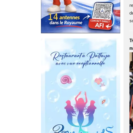
r
d
sc
TH
m