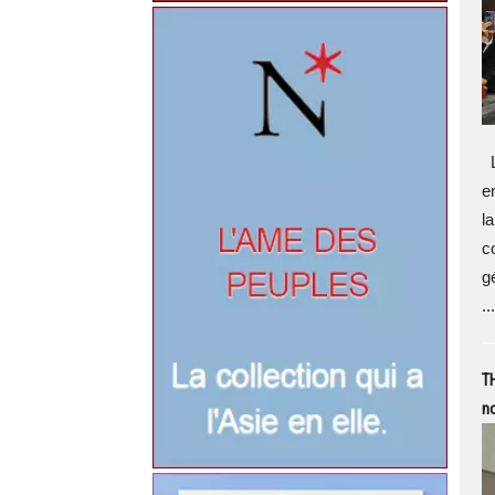
L
en
la
c
g
...
TH
no