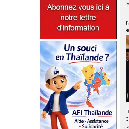
c
T
Bh
L
C
s