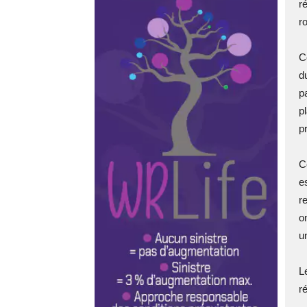
r
r
C
d
p
p
p
Ce
e
r
o
u
L
r