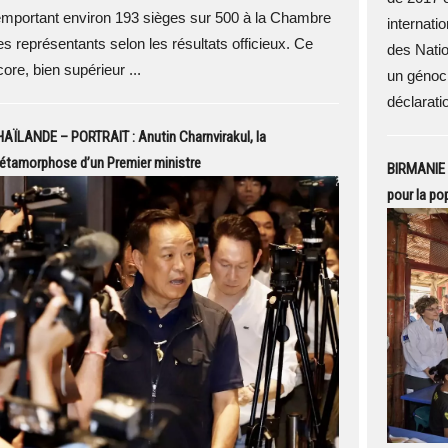
emportant environ 193 sièges sur 500 à la Chambre
internatio
es représentants selon les résultats officieux. Ce
des Nati
ore, bien supérieur ...
un génocid
déclaratio
AÏLANDE – PORTRAIT : Anutin Charnvirakul, la
étamorphose d’un Premier ministre
BIRMANIE 
pour la po