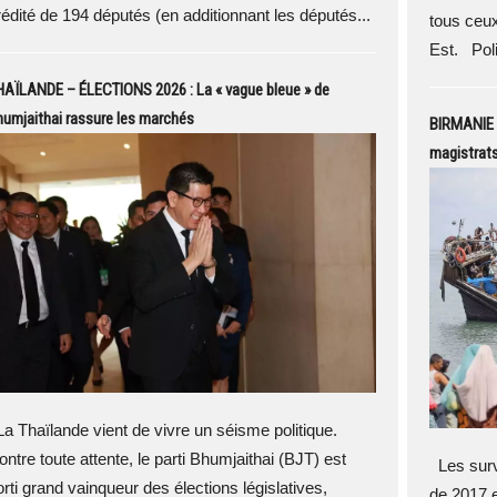
rédité de 194 députés (en additionnant les députés...
tous ceux
Est. Poli
HAÏLANDE – ÉLECTIONS 2026 : La « vague bleue » de
umjaithai rassure les marchés
BIRMANIE –
magistrats
a Thaïlande vient de vivre un séisme politique.
ontre toute attente, le parti Bhumjaithai (BJT) est
Les survi
orti grand vainqueur des élections législatives,
de 2017 e