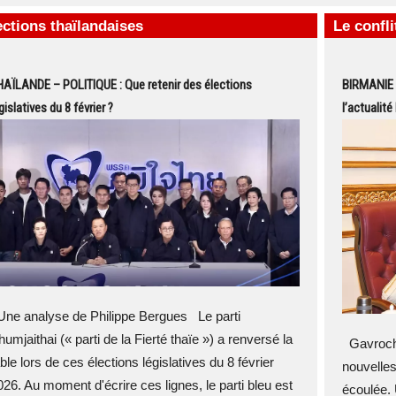
ections thaïlandaises
Le confl
AÏLANDE – POLITIQUE : Que retenir des élections
BIRMANIE 
gislatives du 8 février ?
l’actualité
ne analyse de Philippe Bergues Le parti
umjaithai (« parti de la Fierté thaïe ») a renversé la
Gavroche
ble lors de ces élections législatives du 8 février
nouvelles
026. Au moment d'écrire ces lignes, le parti bleu est
écoulée. 