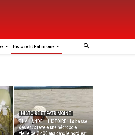
pe
Histoire Et Patrimoine
HISTOIRE ET PATRIMOINE
THAÏLANDE – HISTOIRE : La baisse
des eaux révèle une nécropole
vieille de 2 400 ans dans le nord-est