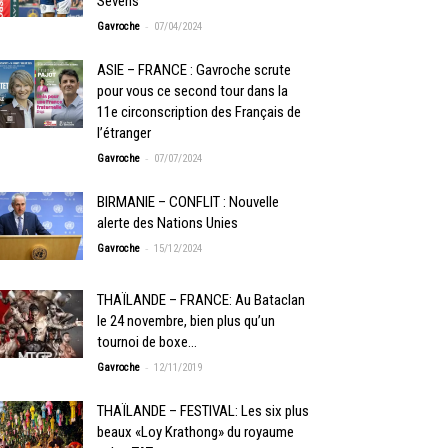
Sevens
-
Gavroche
07/04/2024
ASIE – FRANCE : Gavroche scrute
pour vous ce second tour dans la
11e circonscription des Français de
l’étranger
-
Gavroche
07/07/2024
BIRMANIE – CONFLIT : Nouvelle
alerte des Nations Unies
-
Gavroche
15/12/2024
THAÏLANDE – FRANCE: Au Bataclan
le 24 novembre, bien plus qu’un
tournoi de boxe…
-
Gavroche
12/11/2019
THAÏLANDE – FESTIVAL: Les six plus
beaux «Loy Krathong» du royaume