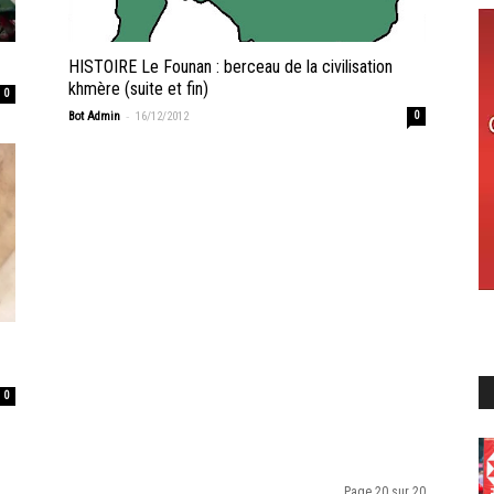
HISTOIRE Le Founan : berceau de la civilisation
khmère (suite et fin)
0
-
Bot Admin
16/12/2012
0
0
Page 20 sur 20