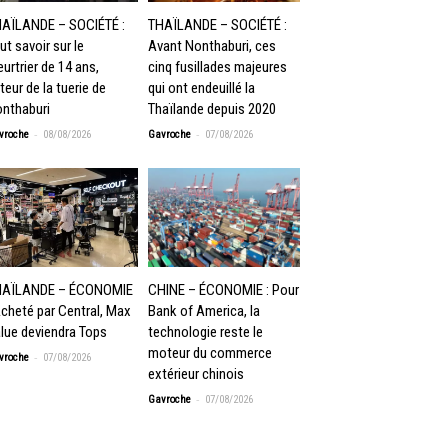
AÏLANDE – SOCIÉTÉ :
THAÏLANDE – SOCIÉTÉ :
ut savoir sur le
Avant Nonthaburi, ces
urtrier de 14 ans,
cinq fusillades majeures
teur de la tuerie de
qui ont endeuillé la
nthaburi
Thaïlande depuis 2020
-
-
vroche
08/08/2026
Gavroche
07/08/2026
HAÏLANDE – ÉCONOMIE
CHINE – ÉCONOMIE : Pour
Acheté par Central, Max
Bank of America, la
lue deviendra Tops
technologie reste le
moteur du commerce
-
vroche
07/08/2026
extérieur chinois
-
Gavroche
07/08/2026