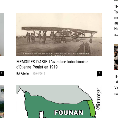
TH
To
me
au
No
Ga
MEMOIRES D’ASIE: L’aventure Indochinoise
d’Etienne Poulet en 1919
-
0
Bot Admin
02/04/2019
0
T
: 
Va
Ga