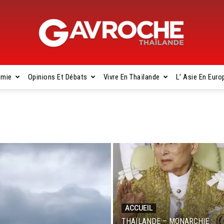
omie
Opinions Et Débats
Vivre En Thaïlande
L’ Asie En Euro
Gavroche
Thaïlande
ACCUEIL
THAÏLANDE – MONARCHIE :