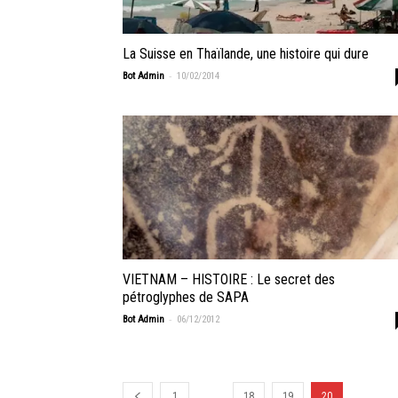
La Suisse en Thaïlande, une histoire qui dure
-
Bot Admin
10/02/2014
VIETNAM – HISTOIRE : Le secret des
pétroglyphes de SAPA
-
Bot Admin
06/12/2012
...
1
18
19
20