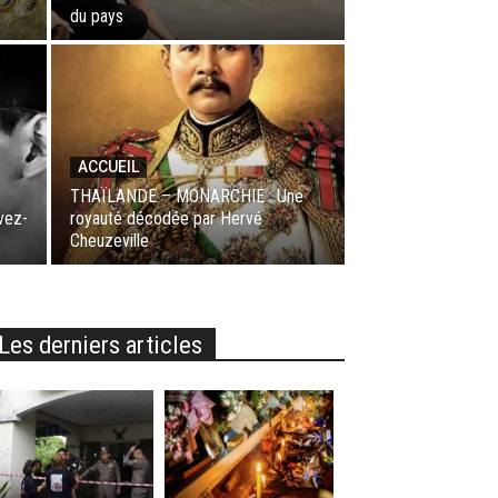
du pays
ACCUEIL
THAÏLANDE – MONARCHIE : Une
vez-
royauté décodée par Hervé
Cheuzeville
Les derniers articles