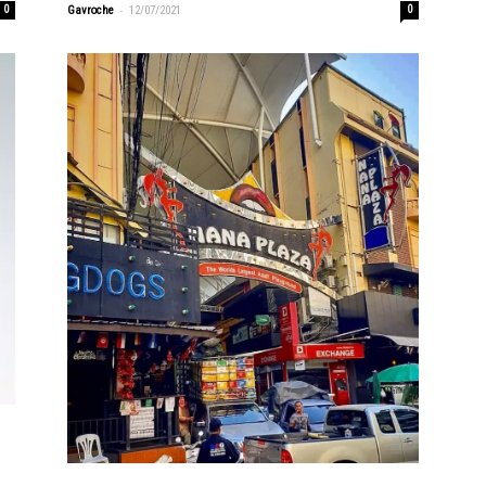
-
0
Gavroche
12/07/2021
0