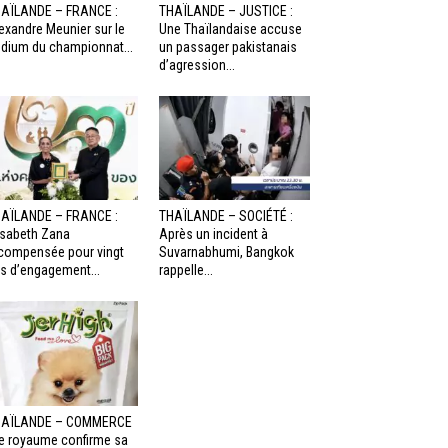
AÏLANDE – FRANCE :
THAÏLANDE – JUSTICE :
exandre Meunier sur le
Une Thaïlandaise accuse
dium du championnat...
un passager pakistanais
d’agression...
AÏLANDE – FRANCE :
THAÏLANDE – SOCIÉTÉ :
isabeth Zana
Après un incident à
compensée pour vingt
Suvarnabhumi, Bangkok
s d’engagement...
rappelle...
HAÏLANDE – COMMERCE
Le royaume confirme sa