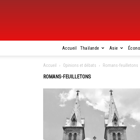
Accueil
Thaïlande
Asie
Écon
Accueil
Opinions et débats
Romans-feuilletons
ROMANS-FEUILLETONS