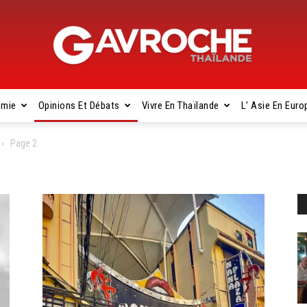
omie
Opinions Et Débats
Vivre En Thaïlande
L’ Asie En Euro
Gavroche
Page 2
Thaïlande