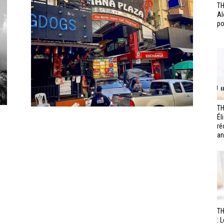
TH
Al
po
TH
Él
ré
an
T
: 