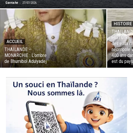
-
Gavroche
27/07/2026
HISTOIRE
THAÏLAND
HISTOIRE :
ACCUEIL
des eaux r
THAÏLANDE –
nécropole v
MONARCHIE : L’ombre
400 ans dan
de Bhumibol Adulyadej
est du pay