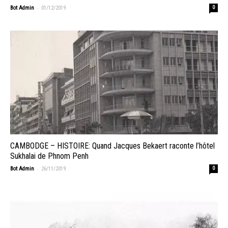
-
Bot Admin
01/12/2019
0
CAMBODGE – HISTOIRE: Quand Jacques Bekaert raconte l’hôtel
Sukhalai de Phnom Penh
-
Bot Admin
26/11/2019
0