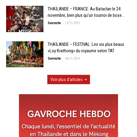
THAÏLANDE – FRANCE: Au Bataclan le 24
novembre, bien plus qu’un tournoi de boxe…
-
Gavroche
12/11/2019
THAÏLANDE – FESTIVAL: Les six plus beaux
«Loy Krathong» du royaume selon TAT
-
Gavroche
06/11/2019
Voir plus d'articles