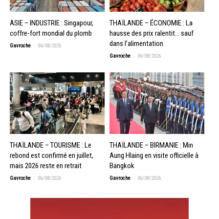
ASIE – INDUSTRIE : Singapour,
THAÏLANDE – ÉCONOMIE : La
coffre-fort mondial du plomb
hausse des prix ralentit… sauf
dans l’alimentation
-
Gavroche
06/08/2026
-
Gavroche
06/08/2026
THAÏLANDE – TOURISME : Le
THAÏLANDE – BIRMANIE : Min
rebond est confirmé en juillet,
Aung Hlaing en visite officielle à
mais 2026 reste en retrait
Bangkok
-
-
Gavroche
06/08/2026
Gavroche
06/08/2026