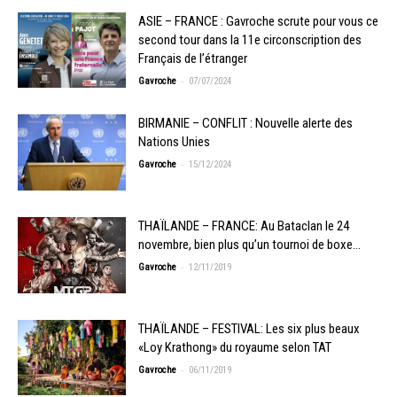
ASIE – FRANCE : Gavroche scrute pour vous ce
second tour dans la 11e circonscription des
Français de l’étranger
-
Gavroche
07/07/2024
BIRMANIE – CONFLIT : Nouvelle alerte des
Nations Unies
-
Gavroche
15/12/2024
THAÏLANDE – FRANCE: Au Bataclan le 24
novembre, bien plus qu’un tournoi de boxe…
-
Gavroche
12/11/2019
THAÏLANDE – FESTIVAL: Les six plus beaux
«Loy Krathong» du royaume selon TAT
-
Gavroche
06/11/2019