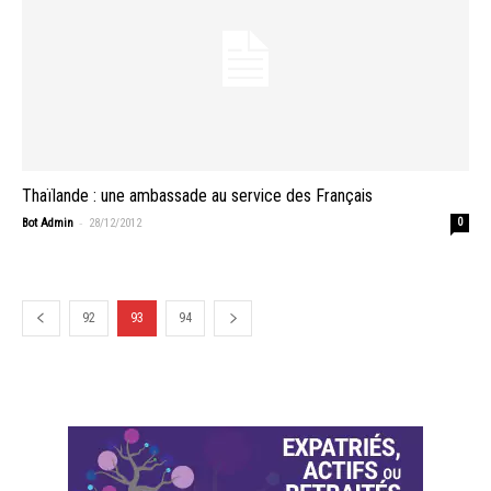
Thaïlande : une ambassade au service des Français
-
Bot Admin
28/12/2012
0
92
93
94