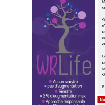
M
u
G
s
r
d
di
L
p
so
G
B
No