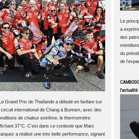
Le princi
a exprimé
des patro
méridiona
du présid
de l'expa
CAMBODGE 
l’actualit
e Grand Prix de Thaïlande a débuté en fanfare sur
e circuit international de Chang à Buriram, avec des
onditions de chaleur extrême, le thermomètre
ffichant 37°C. C'est dans ce contexte que Marc
arquez a réalisé une très belle performance, signant