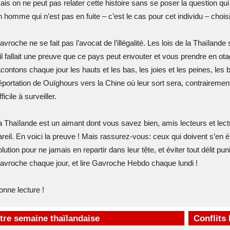
ais on ne peut pas relater cette histoire sans se poser la question qui
n homme qui n’est pas en fuite – c’est le cas pour cet individu – choisi
avroche ne se fait pas l’avocat de l’illégalité. Les lois de la Thaïland
’il fallait une preuve que ce pays peut envouter et vous prendre en ota
acontons chaque jour les hauts et les bas, les joies et les peines, les
éportation de Ouïghours vers la Chine où leur sort sera, contrairement
fficile à surveiller.
a Thaïlande est un aimant dont vous savez bien, amis lecteurs et lectr
areil. En voici la preuve ! Mais rassurez-vous: ceux qui doivent s’en é
lution pour ne jamais en repartir dans leur tête, et éviter tout délit puni
avroche chaque jour, et lire Gavroche Hebdo chaque lundi !
onne lecture !
tre semaine thaïlandaise
Conflits