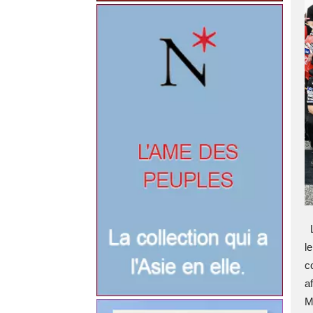
L
l
c
a
M