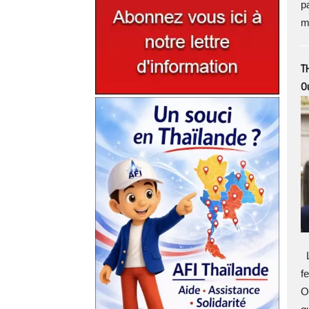
p
mi
TH
Ou
L
f
O