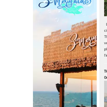
L
c
T
v
p
l
T
Ou