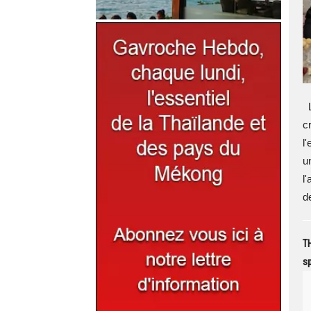
L
c
l
u
l
d
T
sp