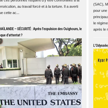
ue ces personnes risquent d'y être confrontées à la
(SAC), Mi
rsécution, au travail forcé et à la torture. Il a averti
pour une 
e cette ac...
principau
le régime
AÏLANDE – SÉCURITÉ : Après l’expulsion des Ouïghours, le
après le 
sque d’attentat ?
L’Odyssée,