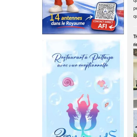
q
pe
qu
TH
ri