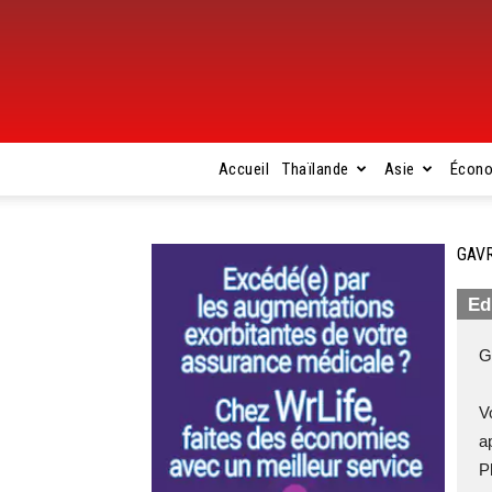
Accueil
Thaïlande
Asie
Écon
GAVR
Ed
G
V
a
P