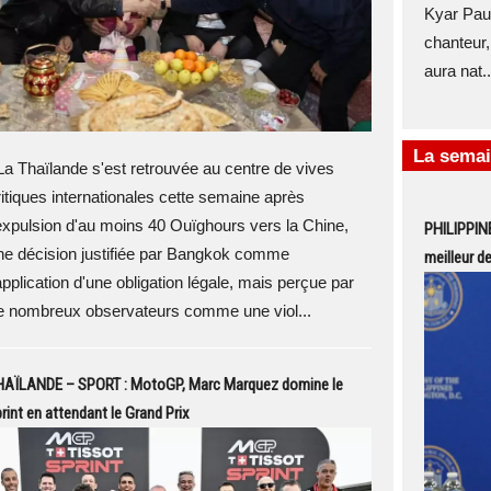
Kyar Pauk
chanteur,
aura nat..
La semai
a Thaïlande s'est retrouvée au centre de vives
ritiques internationales cette semaine après
'expulsion d'au moins 40 Ouïghours vers la Chine,
PHILIPPINE
ne décision justifiée par Bangkok comme
meilleur d
'application d'une obligation légale, mais perçue par
e nombreux observateurs comme une viol...
HAÏLANDE – SPORT : MotoGP, Marc Marquez domine le
rint en attendant le Grand Prix