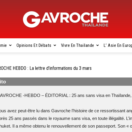
omie
Opinions Et Débats
Vivre En Thaïlande
L’ Asie En Euro
Gavroche
OCHE HEBDO : La lettre d’informations du 3 mars
ito
Thaïlande
AVROCHE -HEBDO – ÉDITORIAL : 25 ans sans visa en Thaïlande, la 
ous avez peut-être lu dans Gavroche l’histoire de ce ressortissant angl
près 25 ans passés dans le royaume sans visa, en toute illégalité. L
huket. Il a même obtenu le renouvellement de son passeport. Son « ov