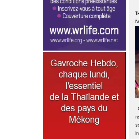
T
l’
G
n
s
i