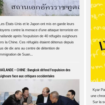
es États-Unis et le Japon ont mis en garde leurs
itoyens contre la menace d’une attaque terroriste en
haïlande après l’expulsion de 40 réfugiés ouïghours
ers la Chine. Ces réfugiés étaient détenus depuis
lus de dix ans au centre de détention de
'immigration de Suan...
HAÏLANDE – CHINE : Bangkok défend l’expulsion des
ïghours face aux critiques occidentales
Kyar Pauk
une chron
Sur la s