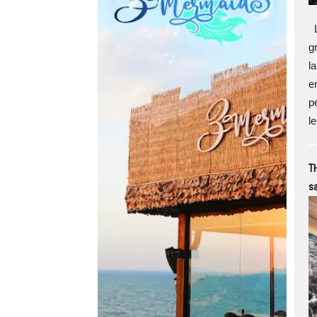
L
g
la
e
p
le
TH
sa