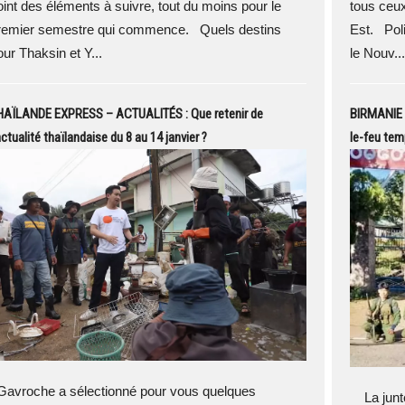
oint des éléments à suivre, tout du moins pour le
tous ceux
remier semestre qui commence. Quels destins
Est. Pol
our Thaksin et Y...
le Nouv...
HAÏLANDE EXPRESS – ACTUALITÉS : Que retenir de
BIRMANIE –
actualité thaïlandaise du 8 au 14 janvier ?
le-feu tem
avroche a sélectionné pour vous quelques
La junte