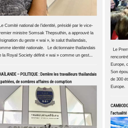
e Comité national de l'identité, présidé par le vice-
remier ministre Somsak Thepsuthin, a approuvé la
ésignation du geste « wai », le salut thaïlandais,
omme identité nationale. Le dictionnaire thaïlandais
Le Premi
e la Royal Society définit « wai » comme un gest...
rencontr
Europe, d
Son épou
AÏLANDE – POLITIQUE : Derrière les travailleurs thaïlandais
de 300 ét
patriées, de sombres affaires de corruption
Europe. L
CAMBODGE 
l’actualit