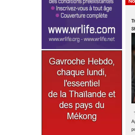
No
TH
S
T
A
p