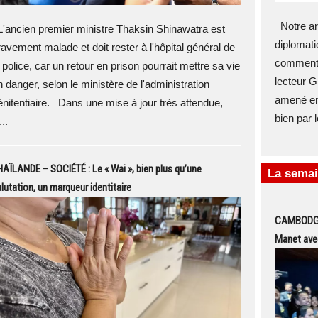
Notre art
'ancien premier ministre Thaksin Shinawatra est
diplomati
ravement malade et doit rester à l'hôpital général de
commentai
 police, car un retour en prison pourrait mettre sa vie
lecteur G
n danger, selon le ministère de l'administration
amené en
énitentiaire. Dans une mise à jour très attendue,
bien par l
...
AÏLANDE – SOCIÉTÉ : Le « Wai », bien plus qu’une
La semai
lutation, un marqueur identitaire
CAMBODGE 
Manet ave