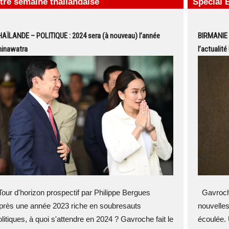
tre semaine thaïlandaise
Spécial 
AÏLANDE – POLITIQUE : 2024 sera (à nouveau) l’année
BIRMANIE 
hinawatra
l’actualité
our d'horizon prospectif par Philippe Bergues
Gavroche
près une année 2023 riche en soubresauts
nouvelles
olitiques, à quoi s'attendre en 2024 ? Gavroche fait le
écoulée. 