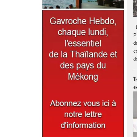
L
P
d
c
d
TH
ex