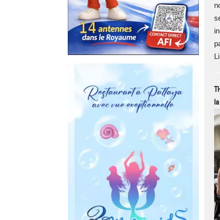
n
s
i
p
Li
TH
la