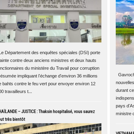
e Département des enquêtes spéciales (DSI) porte
lainte contre deux anciens ministres et deux hauts
onctionnaires du ministère du Travail pour corruption
Gavroche
résumée impliquant l'échange d'environ 36 millions
nouvelle
e bahts contre le feu vert pour envoyer environ 12
durant ce
0 travailleurs t...
indispens
pays d'A
AÏLANDE – JUSTICE : Thaksin hospitalisé, vous saurez
ministre
ut très bientôt
VIETNAM EX