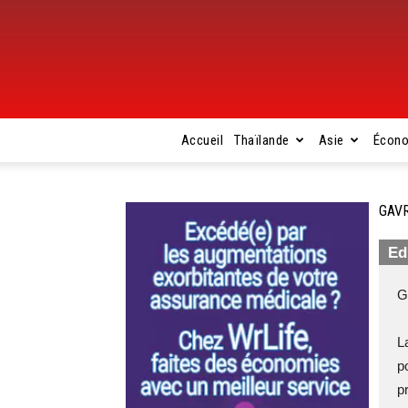
Accueil
Thaïlande
Asie
Écon
GAVR
Ed
G
L
p
p