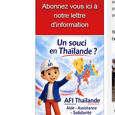
p
p
p
T
l’
G