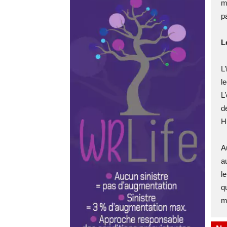
m
p
L
L
l
L
d
H
A
a
l
q
m