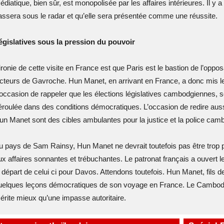
édiatique, bien sûr, est monopolisée par les affaires intérieures. Il y a
assera sous le radar et qu’elle sera présentée comme une réussite.
égislatives sous la pression du pouvoir
’ironie de cette visite en France est que Paris est le bastion de l’opp
ecteurs de Gavroche. Hun Manet, en arrivant en France, a donc mis le
’occasion de rappeler que les élections législatives cambodgiennes, s
éroulée dans des conditions démocratiques. L’occasion de redire aus
un Manet sont des cibles ambulantes pour la justice et la police cam
u pays de Sam Rainsy, Hun Manet ne devrait toutefois pas être trop p
ux affaires sonnantes et trébuchantes. Le patronat français a ouvert 
e départ de celui ci pour Davos. Attendons toutefois. Hun Manet, fils de
uelques leçons démocratiques de son voyage en France. Le Cambod
érite mieux qu’une impasse autoritaire.